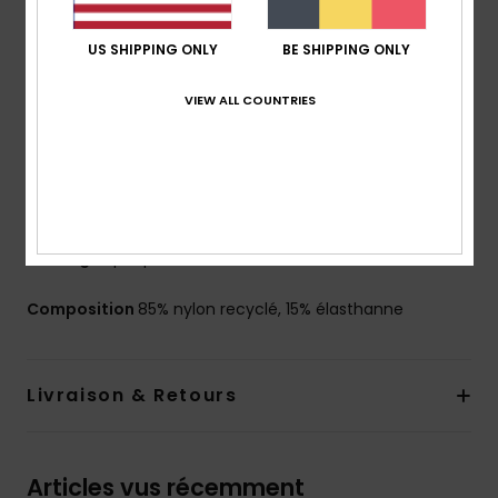
Maintien :
maintien classique
Col :
col rond
US SHIPPING ONLY
BE SHIPPING ONLY
Bretelles :
bretelles réglables avec système
coulissant
VIEW ALL COUNTRIES
Coussinets :
coussinets amovibles
Couvrance :
couvrance échancrée
Fermeture :
fermeture par crochet avec 3 trous
pour un maintien sur mesure
Bonnets :
idéal pour les bonnets A/B/C
Logo :
plaque ROXY en caoutchouc
Composition
85% nylon recyclé, 15% élasthanne
Livraison & Retours
Articles vus récemment