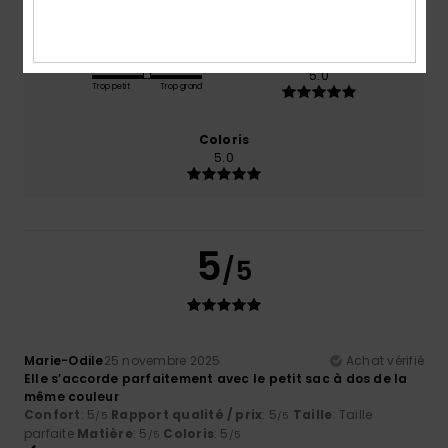
Taille
Matière
5.0
Trop petit
Trop grand
Coloris
5.0
5
/5
Marie-Odile
25 novembre 2025
Achat vérifié
Elle s’accorde parfaitement avec le petit sac à dos de la
même couleur
Confort
: 5
Rapport qualité / prix
: 5
Taille
: Taille
/5
/5
parfaite
Matière
: 5
Coloris
: 5
/5
/5