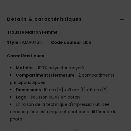
Accessoires
néoprène
Details & caractéristiques
Vêtements
Trousse Marron Femme
Style
ERJAA04315
Code couleur
clb8
Accessoires
Caractéristiques
Chaussures
Matière :
100% polyester recyclé
Compartiments/fermeture :
2 compartiments
Fitness
principaux zippés
Dimensions :
10 cm [H] x 21 cm [L] x 6 cm [P]
Snow
Logo :
écusson ROXY en coton
En raison de la technique d'impression utilisée,
chaque pièce est unique et peut donc différer de la
Swim
photo