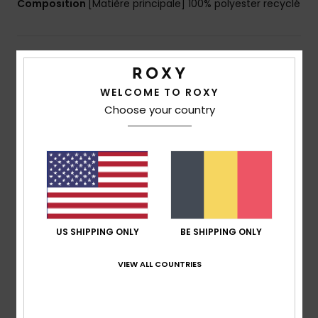
Composition
[Matière principale] 100% polyester recyclé
Livraison & Retours
WELCOME TO ROXY
Choose your country
Avis clients
Note moyenne
5.0
/5
US SHIPPING ONLY
BE SHIPPING ONLY
basé sur
1 avis vérifiés
depuis novembre 2025
100% de nos clients recommandent ce produit
VIEW ALL COUNTRIES
Confort
Rapport qualité / prix
5.0
5.0