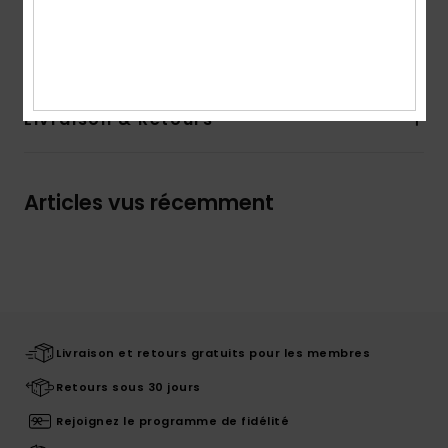
Composition
[Matière principale] 100% coton biologique
Livraison & Retours
Articles vus récemment
Livraison et retours gratuits pour les membres
Retours sous 30 jours
Rejoignez le programme de fidélité