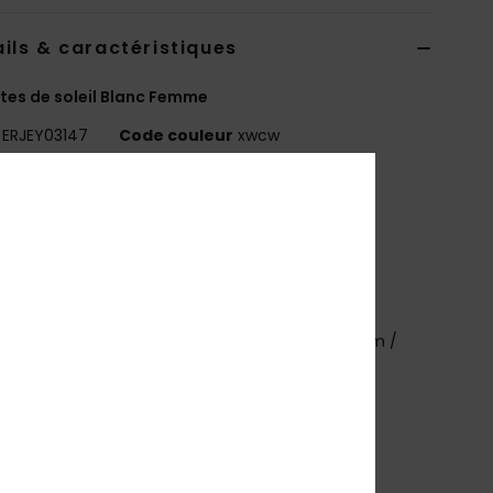
ils & caractéristiques
tes de soleil Blanc Femme
ERJEY03147
Code couleur
xwcw
téristiques
ollection :
Collection Lifestyle
atière :
Plastique et bio-acétate
rotection anti-UV :
protection anti-UV 100%
erres :
verres CR39
erres :
55 mm / Pont : 15 mm / Branches : 140 mm /
eur des verres : 48 mm
onture :
Monture en bio-acétate faite à la main
nveloppement du visage :
Base 2
arantie :
2 ans
utres caractéristiques :
cat. 2 ou 3