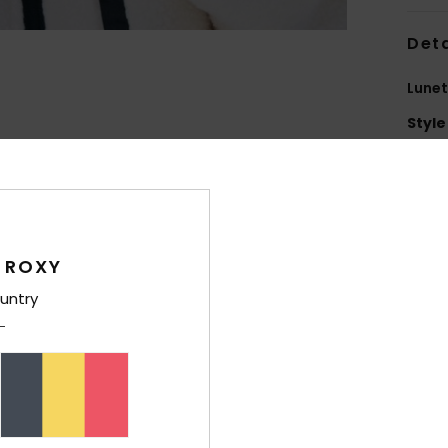
Deta
Lunet
Style
Carac
C
M
P
 ROXY
V
untry
V
Haut
M
E
G
A