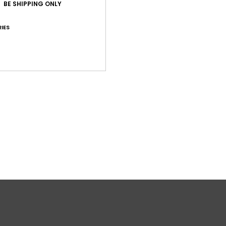
BE SHIPPING ONLY
É
C
IES
T
Comp
plast
Livr