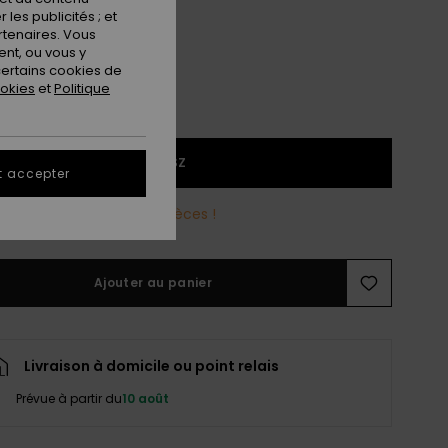
les publicités ; et
rtenaires. Vous
nt, ou vous y
ertains cookies de
ookies
et
Politique
1SZ
t accepter
reste plus que quelques pièces !
Ajouter au panier
Livraison à domicile ou point relais
Prévue à partir du
10 août