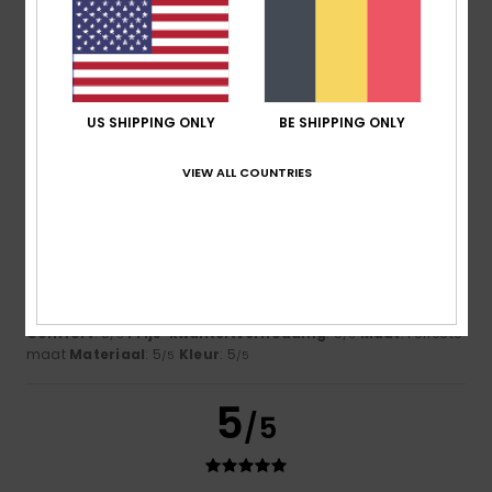
Martine
10. juli 2026
Geverifieerde aankoop
comfort
Comfort
: 5
Prijs-kwaliteitverhouding
: 5
Maat
: Te groot
/5
/5
Materiaal
: 5
Kleur
: 5
/5
/5
US SHIPPING ONLY
BE SHIPPING ONLY
Ik raad dit product aan
5
VIEW ALL COUNTRIES
/5
Romina
9. juli 2026
Geverifieerde aankoop
She’s absolutely gorgeous
Comfort
: 5
Prijs-kwaliteitverhouding
: 5
Maat
: Perfecte
/5
/5
maat
Materiaal
: 5
Kleur
: 5
/5
/5
5
/5