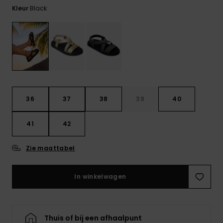
FAQ
Playsuits
tassen
Black
bekijken
Kleur
Handsch
STORE LOCATOR
Schultas
& sjaals
Shorts
Snow
Schoolar
Accessoi
CADEAUKAART
Hoeden 
Rokken
Accessoi
mutsen
VERLANGLIJST
Zonnebril
36
37
38
39
40
Wetsuits
41
42
Zie maattabel
Rashgua
neopreen
accessoi
In winkelwagen
Swim
Thuis of bij een afhaalpunt