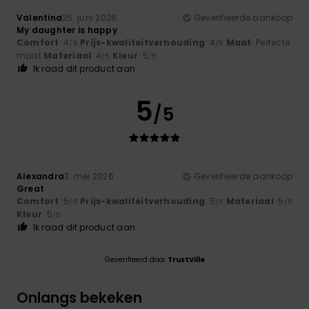
Valentina
25. juni 2026
Geverifieerde aankoop
My daughter is happy
Comfort
: 4
Prijs-kwaliteitverhouding
: 4
Maat
: Perfecte
/5
/5
maat
Materiaal
: 4
Kleur
: 5
/5
/5
Ik raad dit product aan
5
/5
Alexandra
3. mei 2026
Geverifieerde aankoop
Great
Comfort
: 5
Prijs-kwaliteitverhouding
: 5
Materiaal
: 5
/5
/5
/5
Kleur
: 5
/5
Ik raad dit product aan
Geverifieerd door
TrustVille
Onlangs bekeken