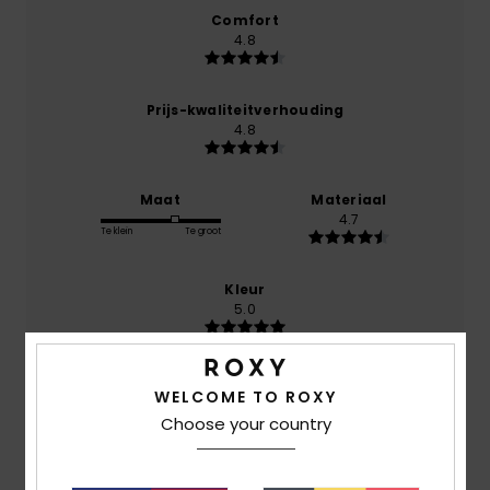
Comfort
4.8
Prijs-kwaliteitverhouding
4.8
Maat
Materiaal
4.7
Te klein
Te groot
Kleur
5.0
WELCOME TO ROXY
5
Choose your country
/5