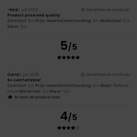
-Ana
7. juli 2026
Geverifieerde aankoop
Product price and quality
Comfort
: 5
Prijs-kwaliteitverhouding
: 5
Materiaal
: 5
/5
/5
/5
Kleur
: 5
/5
5
/5
Carla
2. juli 2026
Geverifieerde aankoop
So comfortable!
Comfort
: 5
Prijs-kwaliteitverhouding
: 5
Maat
: Perfecte
/5
/5
maat
Materiaal
: 4
Kleur
: 5
/5
/5
Ik raad dit product aan
4
/5