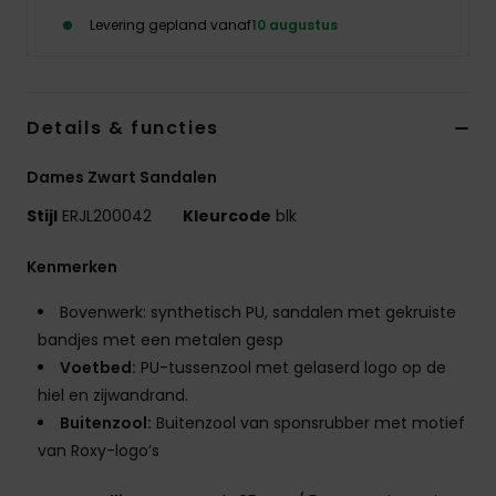
Kleding
Levering gepland vanaf
10 augustus
Accessoi
Details & functies
Schoene
Dames Zwart Sandalen
Fitness
Stijl
ERJL200042
Kleurcode
blk
Kenmerken
Snow
Bovenwerk: synthetisch PU, sandalen met gekruiste
bandjes met een metalen gesp
Voetbed:
PU-tussenzool met gelaserd logo op de
hiel en zijwandrand.
Buitenzool:
Buitenzool van sponsrubber met motief
van Roxy-logo’s