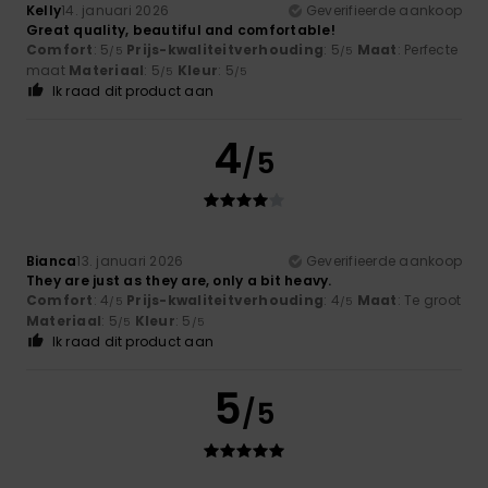
Kelly
14. januari 2026
Geverifieerde aankoop
Great quality, beautiful and comfortable!
Comfort
: 5
Prijs-kwaliteitverhouding
: 5
Maat
: Perfecte
/5
/5
maat
Materiaal
: 5
Kleur
: 5
/5
/5
Ik raad dit product aan
4
/5
Bianca
13. januari 2026
Geverifieerde aankoop
They are just as they are, only a bit heavy.
Comfort
: 4
Prijs-kwaliteitverhouding
: 4
Maat
: Te groot
/5
/5
Materiaal
: 5
Kleur
: 5
/5
/5
Ik raad dit product aan
5
/5