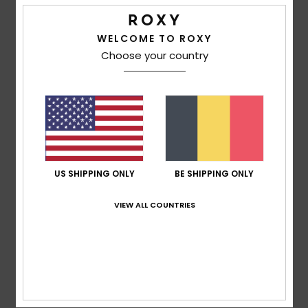
Comfort
: 4
Prijs-kwaliteitverhouding
: 5
Maat
: Groot
/5
/5
Materiaal
: 4
Kleur
: 5
/5
/5
Ik raad dit product aan
WELCOME TO ROXY
Choose your country
5
/5
Client anonyme
15. maart
Geverifieerde
vérifié
2026
aankoop
It's really comfortable inside
US SHIPPING ONLY
BE SHIPPING ONLY
Comfort
: 5
Prijs-kwaliteitverhouding
: 5
Maat
: Perfecte
/5
/5
maat
Materiaal
: 5
Kleur
: 5
/5
/5
VIEW ALL COUNTRIES
Ik raad dit product aan
5
/5