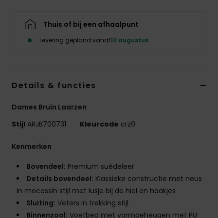
Kleding
Thuis of bij een afhaalpunt
Accessoi
Levering gepland vanaf
10 augustus
Schoene
Details & functies
Fitness
Dames Bruin Laarzen
Snow
Stijl
ARJB700731
Kleurcode
crz0
Kenmerken
Bovendeel:
Premium suèdeleer
Details bovendeel:
Klassieke constructie met neus
in mocassin stijl met lusje bij de hiel en haakjes
Sluiting:
Veters in trekking stijl
Binnenzool:
Voetbed met vormgeheugen met PU