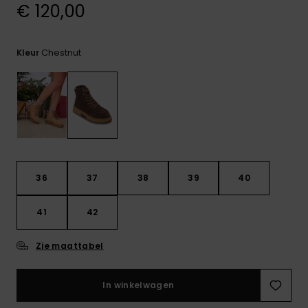
FAQ
Playsuits
tassen
€ 120,00
bekijken
Handsch
STORE LOCATOR
Schultas
& sjaals
Shorts
Snow
Schoolar
Chestnut
Kleur
Accessoi
CADEAUKAART
Hoeden 
Rokken
Accessoi
mutsen
VERLANGLIJST
Zonnebril
Wetsuits
36
37
38
39
40
Rashgua
41
42
neopreen
accessoi
Zie maattabel
Swim
In winkelwagen