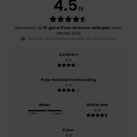
4.5
/5
gebaseerd op
19 geverifieerde beoordelingen
sinds
oktober 2025
79% van onze klanten bevelen dit product aan
Comfort
4.4
Prijs-kwaliteitverhouding
4.4
Maat
Materiaal
4.9
Te klein
Te groot
Kleur
4.9