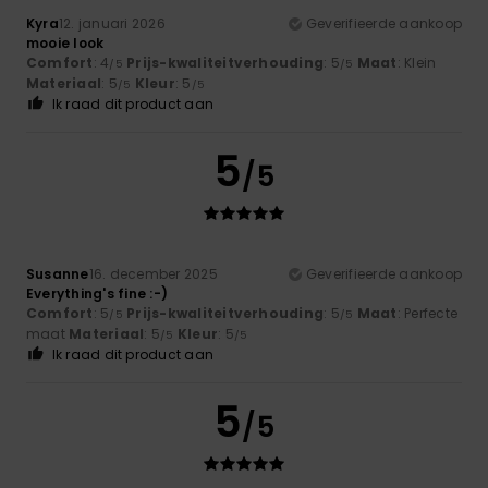
Kyra
12. januari 2026
Geverifieerde aankoop
mooie look
Comfort
: 4
Prijs-kwaliteitverhouding
: 5
Maat
: Klein
/5
/5
Materiaal
: 5
Kleur
: 5
/5
/5
Ik raad dit product aan
5
/5
Susanne
16. december 2025
Geverifieerde aankoop
Everything's fine :-)
Comfort
: 5
Prijs-kwaliteitverhouding
: 5
Maat
: Perfecte
/5
/5
maat
Materiaal
: 5
Kleur
: 5
/5
/5
Ik raad dit product aan
5
/5