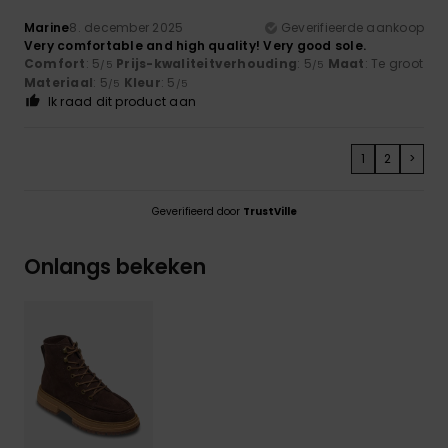
Marine
8. december 2025
Geverifieerde aankoop
Very comfortable and high quality! Very good sole.
Comfort
: 5
Prijs-kwaliteitverhouding
: 5
Maat
: Te groot
/5
/5
Materiaal
: 5
Kleur
: 5
/5
/5
Ik raad dit product aan
1
2
>
Geverifieerd door
TrustVille
Onlangs bekeken