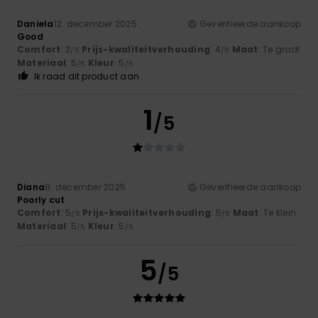
Daniela
12. december 2025
Geverifieerde aankoop
Good
Comfort
: 3
Prijs-kwaliteitverhouding
: 4
Maat
: Te groot
/5
/5
Materiaal
: 5
Kleur
: 5
/5
/5
Ik raad dit product aan
1
/5
Diana
8. december 2025
Geverifieerde aankoop
Poorly cut
Comfort
: 5
Prijs-kwaliteitverhouding
: 5
Maat
: Te klein
/5
/5
Materiaal
: 5
Kleur
: 5
/5
/5
5
/5