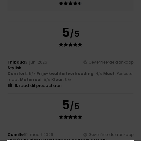
5
/5
Thibaud
3. juni 2026
Geverifieerde aankoop
Stylish
Comfort
: 5
Prijs-kwaliteitverhouding
: 4
Maat
: Perfecte
/5
/5
maat
Materiaal
: 5
Kleur
: 5
/5
/5
Ik raad dit product aan
5
/5
Camille
19. maart 2026
Geverifieerde aankoop
They're brilliant! Comfortable and really lovely