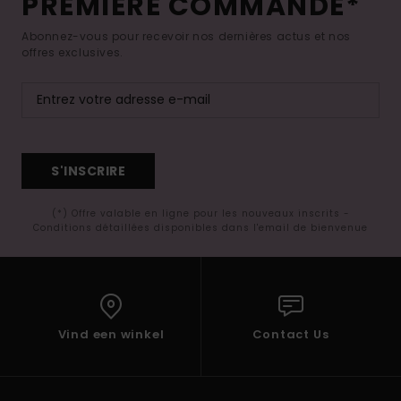
PREMIÈRE COMMANDE*
Abonnez-vous pour recevoir nos dernières actus et nos
offres exclusives.
S'INSCRIRE
(*) Offre valable en ligne pour les nouveaux inscrits -
Conditions détaillées disponibles dans l'email de bienvenue
Vind een winkel
Contact Us