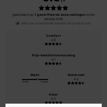
/5
gebaseerd op
7 geverifieerde beoordelingen
sinds
oktober 2025
86% van onze klanten bevelen dit product aan
Comfort
4.8
Prijs-kwaliteitverhouding
4.7
Maat
Materiaal
4.9
Te klein
Te groot
Kleur
5.0