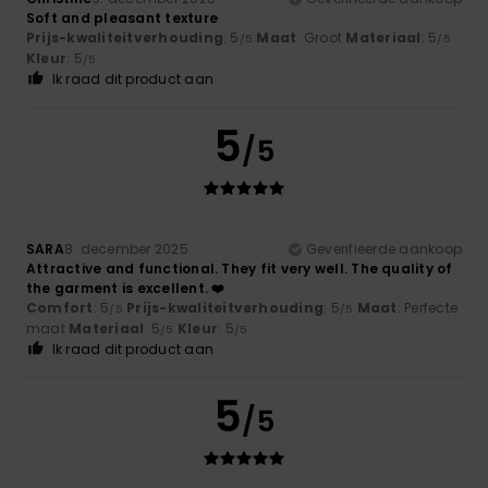
Soft and pleasant texture
Prijs-kwaliteitverhouding
: 5
Maat
: Groot
Materiaal
: 5
/5
/5
Kleur
: 5
/5
Ik raad dit product aan
5
/5
SARA
8. december 2025
Geverifieerde aankoop
Attractive and functional. They fit very well. The quality of
the garment is excellent. ❤️
Comfort
: 5
Prijs-kwaliteitverhouding
: 5
Maat
: Perfecte
/5
/5
maat
Materiaal
: 5
Kleur
: 5
/5
/5
Ik raad dit product aan
5
/5