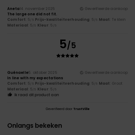
Aneta
14. november 2025
Geverifieerde aankoop
The large one did not fit.
Comfort
: 5
Prijs-kwaliteitverhouding
: 5
Maat
: Te klein
/5
/5
Materiaal
: 5
Kleur
: 5
/5
/5
5
/5
Guénaelle
5. oktober 2025
Geverifieerde aankoop
In line with my expectations
Comfort
: 5
Prijs-kwaliteitverhouding
: 5
Maat
: Groot
/5
/5
Materiaal
: 5
Kleur
: 5
/5
/5
Ik raad dit product aan
Geverifieerd door
TrustVille
Onlangs bekeken