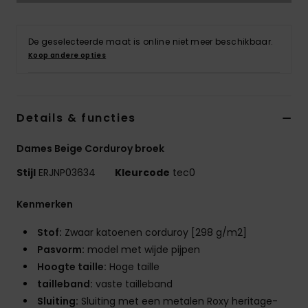
Kleding
De geselecteerde maat is online niet meer beschikbaar.
Accessoi
Koop andere opties
Schoene
Details & functies
Fitness
Dames Beige Corduroy broek
Snow
Stijl
ERJNP03634
Kleurcode
tec0
Kenmerken
Stof:
Zwaar katoenen corduroy [298 g/m2]
Pasvorm:
model met wijde pijpen
Hoogte taille:
Hoge taille
tailleband:
vaste tailleband
Sluiting:
Sluiting met een metalen Roxy heritage-