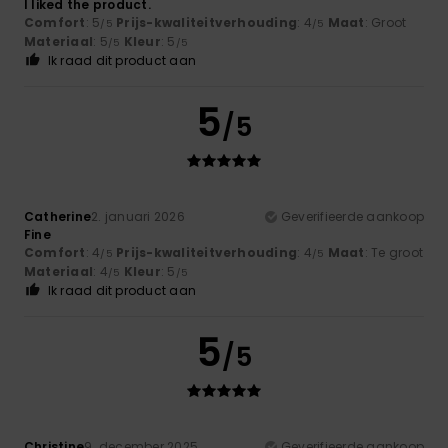
I liked the product.
Comfort
: 5
Prijs-kwaliteitverhouding
: 4
Maat
: Groot
/5
/5
Materiaal
: 5
Kleur
: 5
/5
/5
Ik raad dit product aan
5
/5
Catherine
2. januari 2026
Geverifieerde aankoop
Fine
Comfort
: 4
Prijs-kwaliteitverhouding
: 4
Maat
: Te groot
/5
/5
Materiaal
: 4
Kleur
: 5
/5
/5
Ik raad dit product aan
5
/5
Christine
9. december 2025
Geverifieerde aankoop