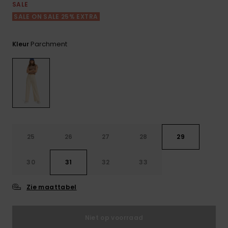
FAQ
Playsuits
tassen
SALE
bekijken
Handsch
SALE ON SALE 25% EXTRA
STORE LOCATOR
Schultas
& sjaals
Shorts
Snow
Schoolar
Accessoi
Parchment
Kleur
CADEAUKAART
Hoeden 
Rokken
Accessoi
mutsen
VERLANGLIJST
Zonnebril
Wetsuits
25
26
27
28
29
Rashgua
30
31
32
33
neopreen
accessoi
Zie maattabel
Swim
Niet op voorraad