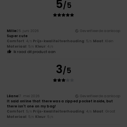
5
/5
Millie
25. juni 2026
Geverifieerde aankoop
Super cute
Comfort
: 4
Prijs-kwaliteitverhouding
: 5
Maat
: Klein
/5
/5
Materiaal
: 5
Kleur
: 4
/5
/5
Ik raad dit product aan
3
/5
Léane
17. mei 2026
Geverifieerde aankoop
It said online that there was a zipped pocket inside, but
there isn't one on my bag!
Comfort
: 5
Prijs-kwaliteitverhouding
: 4
Maat
: Groot
/5
/5
Materiaal
: 5
Kleur
: 5
/5
/5