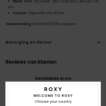
Maat:
18.89" [H] x.9.84" [W] x 9.84"[D] / 48 x 25 x 25
cm
Volume:
Capaciteit van 30 liter
Samenstelling
[Hoofdstof] 100% polyester
Bezorging en Retour
Reviews van klanten
Gemiddelde score
4.0
/5
WELCOME TO ROXY
Choose your country