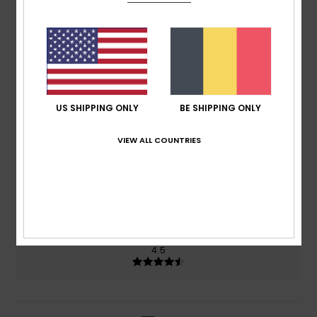
gebaseerd op
2 geverifieerde beoordelingen
sinds
mei 2026
50% van onze klanten bevelen dit product aan
Comfort
4.5
US SHIPPING ONLY
BE SHIPPING ONLY
Prijs-kwaliteitverhouding
4.5
VIEW ALL COUNTRIES
Maat
Materiaal
5.0
Te klein
Te groot
Kleur
4.5