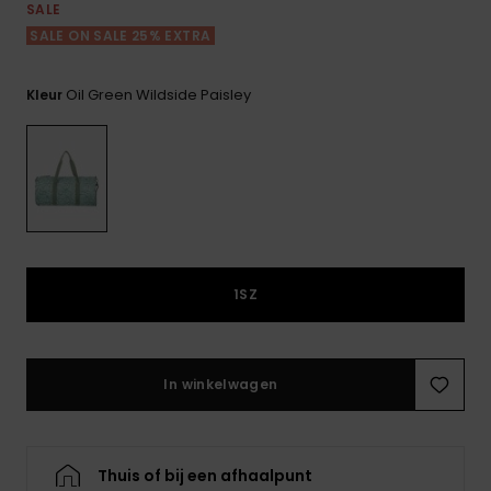
FAQ
Playsuits
tassen
SALE
bekijken
Handsch
SALE ON SALE 25% EXTRA
STORE LOCATOR
Schultas
& sjaals
Shorts
Snow
Schoolar
Accessoi
Oil Green Wildside Paisley
Kleur
CADEAUKAART
Hoeden 
Rokken
Accessoi
mutsen
VERLANGLIJST
Zonnebril
Wetsuits
1SZ
Rashgua
neopreen
accessoi
In winkelwagen
Swim
Thuis of bij een afhaalpunt