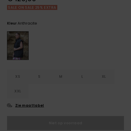
FAQ
Playsuits
tassen
bekijken
Handsch
SALE ON SALE 25% EXTRA
STORE LOCATOR
Schultas
& sjaals
Shorts
Snow
Schoolar
Anthracite
Kleur
Accessoi
CADEAUKAART
Hoeden 
Rokken
Accessoi
mutsen
VERLANGLIJST
Zonnebril
Wetsuits
XS
S
M
L
XL
Rashgua
XXL
neopreen
accessoi
Zie maattabel
Swim
Niet op voorraad