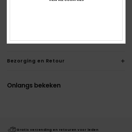
Halslijn:
col
Sluiting:
Volledige ritssluiting
Zakken:
zijzakken
Vulling:
Polyester vulling
Samenstelling
[Hoofdmateriaal] 100% polyester
Bezorging en Retour
Onlangs bekeken
Gratis verzending en retouren voor leden