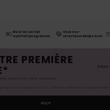
0
Word lid van het
Onze eco-
loyaliteitsprogramma
verantwoordelijke inzet
TRE PREMIÈRE
E*
res actus et nos offres exclusives.
ligne pour les nouveaux inscrits - Conditions détaillées disponibles dan
HULP