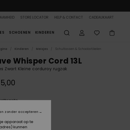
AAMHEID
STORE LOCATOR
HELP & CONTACT
CADEAUKAART
ES
SCHOENEN
KINDEREN
agina
Kinderen
Meisjes
Schultassen & Schoolartikelen
ve Whisper Cord 13L
 Zwart Kleine corduroy rugzak
5,00
Anthracite
an zonder accepteren
 je apparaat op te
-adres) kunnen