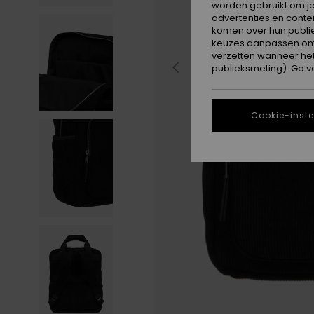
worden gebruikt om je
advertenties en conte
komen over hun publie
keuzes aanpassen om c
verzetten wanneer he
publieksmeting). Ga v
Cookie-inste