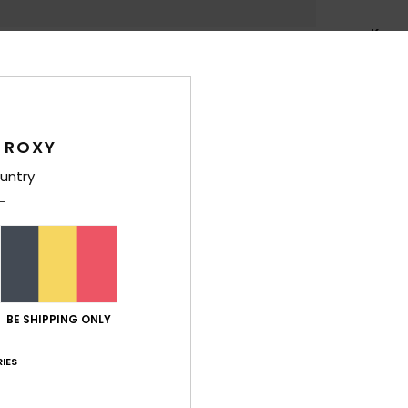
Kenm
S
C
G
1
 ROXY
2
untry
B
Han
V
K
Beve
L
BE SHIPPING ONLY
A
v
IES
Same