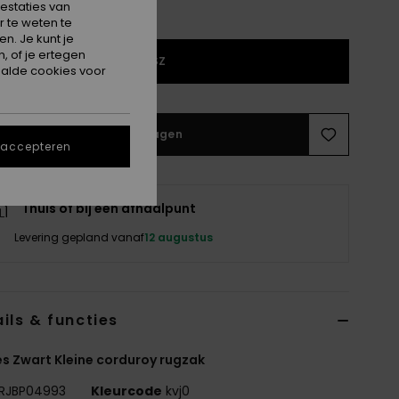
estaties van
 te weten te
n. Je kunt je
, of je ertegen
1SZ
alde cookies voor
In winkelwagen
 accepteren
Thuis of bij een afhaalpunt
Levering gepland vanaf
12 augustus
ils & functies
 Zwart Kleine corduroy rugzak
RJBP04993
Kleurcode
kvj0