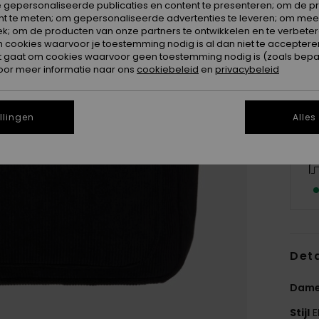
 gepersonaliseerde publicaties en content te presenteren; om de pr
nt te meten; om gepersonaliseerde advertenties te leveren; om meer
k; om de producten van onze partners te ontwikkelen en te verbetere
ookies waarvoor je toestemming nodig is al dan niet te accepteren
t gaat om cookies waarvoor geen toestemming nodig is (zoals bepa
oor meer informatie naar ons
cookiebeleid
en
privacybeleid
llingen
Alles
Deta
Dames
Stijl
E