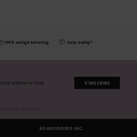
100% veilige betaling
Hulp nodig?
S'INSCRIRE
s l'email de bienvenue
BOARDRIDERS INC.