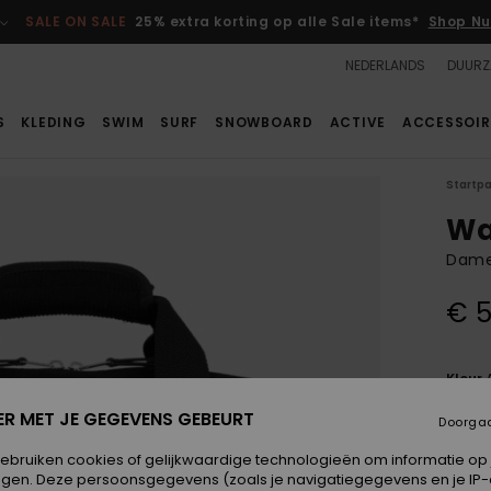
SALE ON SALE
25% extra korting op alle Sale items*
Shop Nu
NEDERLANDS
DUURZ
S
KLEDING
SWIM
SURF
SNOWBOARD
ACTIVE
ACCESSOIR
Startp
Wa
Dames
€ 5
Kleur
ER MET JE GEGEVENS GEBEURT
Doorga
gebruiken cookies of gelijkwaardige technologieën om informatie op
egen. Deze persoonsgegevens (zoals je navigatiegegevens en je IP