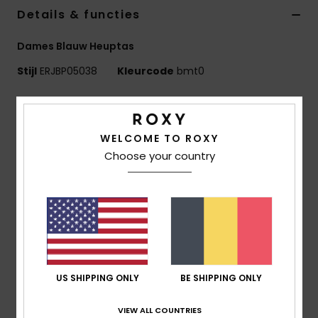
Kleding
Details & functies
Dames Blauw Heuptas
Accessoi
Stijl
ERJBP05038
Kleurcode
bmt0
Schoene
Kenmerken
Stof:
Polyesterflanel
Fitness
WELCOME TO ROXY
Compartimenten:
1 Hoofdvak Met Een Rits
Choose your country
Banden:
Verstelbare Geweven Katoenen Riem
Snow
Kenmerken:
Metalen Hardware
Geweven Roxy-patch
Afmetingen:
20 cm [H] x 37 cm [L] x 8.5 cm [P]
Inhoud:
6,3 Liter
Samenstelling
[Hoofdstof] 100% polyester
US SHIPPING ONLY
BE SHIPPING ONLY
VIEW ALL COUNTRIES