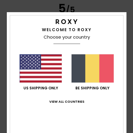
5
/5
WELCOME TO ROXY
Choose your country
Frederic
8. juli 2026
Geverifieerde aankoop
Just what I was looking for
Comfort
: 5
Prijs-kwaliteitverhouding
: 5
Maat
: Perfecte
/5
/5
maat
Materiaal
: 5
Kleur
: 5
/5
/5
Ik raad dit product aan
5
/5
US SHIPPING ONLY
BE SHIPPING ONLY
VIEW ALL COUNTRIES
Carol
7. juli 2026
Geverifieerde aankoop
A slim and elegant flip-flop
Comfort
: 5
Prijs-kwaliteitverhouding
: 5
Maat
: Perfecte
/5
/5
maat
Materiaal
: 5
Kleur
: 5
/5
/5
Ik raad dit product aan