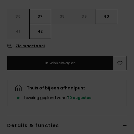
Kleding
36
37
38
39
40
Accessoi
41
42
Schoene
Zie maattabel
Fitness
In winkelwagen
Snow
Thuis of bij een afhaalpunt
Levering gepland vanaf
10 augustus
Details & functies