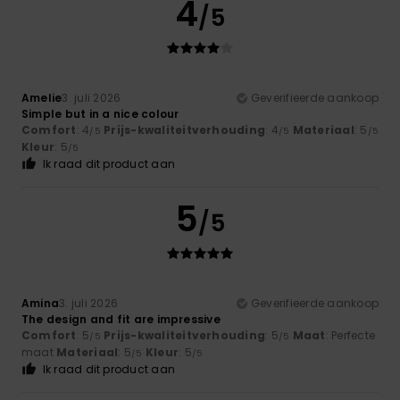
4
/5
Amelie
3. juli 2026
Geverifieerde aankoop
Simple but in a nice colour
Comfort
: 4
Prijs-kwaliteitverhouding
: 4
Materiaal
: 5
/5
/5
/5
Kleur
: 5
/5
Ik raad dit product aan
5
/5
Amina
3. juli 2026
Geverifieerde aankoop
The design and fit are impressive
Comfort
: 5
Prijs-kwaliteitverhouding
: 5
Maat
: Perfecte
/5
/5
maat
Materiaal
: 5
Kleur
: 5
/5
/5
Ik raad dit product aan