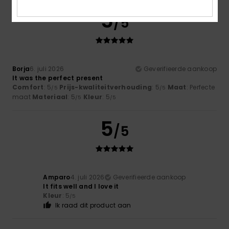
5
/5
Borja
6. juli 2026
Geverifieerde aankoop
It was the perfect present
Comfort
: 5
Prijs-kwaliteitverhouding
: 5
Maat
: Perfecte
/5
/5
maat
Materiaal
: 5
Kleur
: 5
/5
/5
5
/5
Amparo
4. juli 2026
Geverifieerde aankoop
It fits well and I love it
Kleur
: 5
/5
Ik raad dit product aan