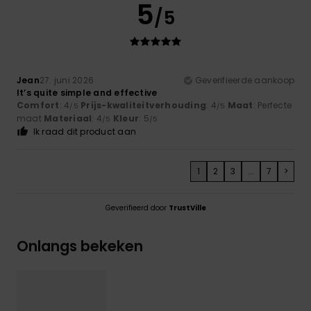
5
/5
Jean
27. juni 2026
Geverifieerde aankoop
It’s quite simple and effective
Comfort
: 4
Prijs-kwaliteitverhouding
: 4
Maat
: Perfecte
/5
/5
maat
Materiaal
: 4
Kleur
: 5
/5
/5
Ik raad dit product aan
1
2
3
...
7
>
Geverifieerd door
TrustVille
Onlangs bekeken