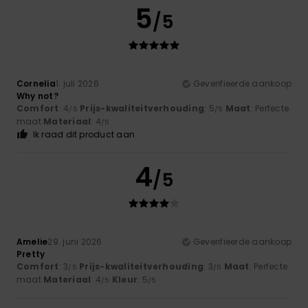
5
/5
Cornelia
1. juli 2026
Geverifieerde aankoop
Why not?
Comfort
: 4
Prijs-kwaliteitverhouding
: 5
Maat
: Perfecte
/5
/5
maat
Materiaal
: 4
/5
Ik raad dit product aan
4
/5
Amelie
29. juni 2026
Geverifieerde aankoop
Pretty
Comfort
: 3
Prijs-kwaliteitverhouding
: 3
Maat
: Perfecte
/5
/5
maat
Materiaal
: 4
Kleur
: 5
/5
/5