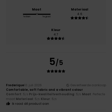
Maat
Materiaal
4.6
Te klein
Te groot
Kleur
4.7
5
/5
Frederique
10. juli 2026
Geverifieerde aankoop
Comfortable, soft fabric and a vibrant colour
Comfort
: 5
Prijs-kwaliteitverhouding
: 5
Maat
: Perfecte
/5
/5
maat
Materiaal
: 5
Kleur
: 5
/5
/5
Ik raad dit product aan