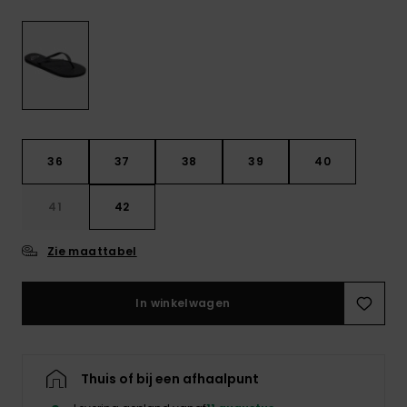
FAQ
Playsuits
tassen
bekijken
Handsch
STORE LOCATOR
Schultas
& sjaals
Shorts
Snow
Schoolar
Accessoi
CADEAUKAART
Hoeden 
Rokken
Accessoi
mutsen
VERLANGLIJST
36
37
38
39
40
Zonnebril
41
42
Wetsuits
Zie maattabel
Rashgua
neopreen
In winkelwagen
accessoi
Swim
Thuis of bij een afhaalpunt