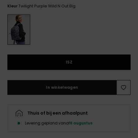
FAQ
Playsuits
tassen
bekijken
Twilight Purple Wild N Out Big
Kleur
Handsch
STORE LOCATOR
Schultas
& sjaals
Shorts
Snow
Schoolar
Accessoi
CADEAUKAART
Hoeden 
Rokken
Accessoi
mutsen
VERLANGLIJST
Zonnebril
1SZ
Wetsuits
In winkelwagen
Rashgua
neopreen
accessoi
Thuis of bij een afhaalpunt
Swim
Levering gepland vanaf
8 augustus