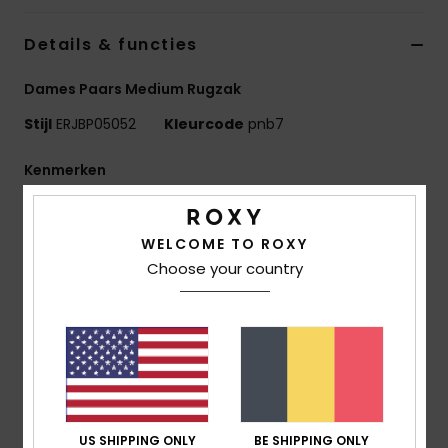
Kleding
Details & functies
Accessoi
Dames Paars Medium Rugzak
Stijl
ERJBP05052
Kleurcode
pnb7
Schoene
Kenmerken
Fitness
Stof:
Bedrukte 600D Gerecyclede Polyesterstof /
150D Gerecycled Polyester
WELCOME TO ROXY
Snow
Compartimenten:
1 Hoofdvak Met Een Rits
Choose your country
1 laptopvak aan de binnenzijde
2 zijvakken voor flessen
Banden:
Verstelbare Gevoerde Schouderbanden
Versteviging:
Gevoerd Achterpand
Kenmerken:
Roxy Geweven Patch
Afmetingen:
41 cm [H] x 30 cm [L] x 14 cm [P]
Inhoud:
17,22 Liter
US SHIPPING ONLY
BE SHIPPING ONLY