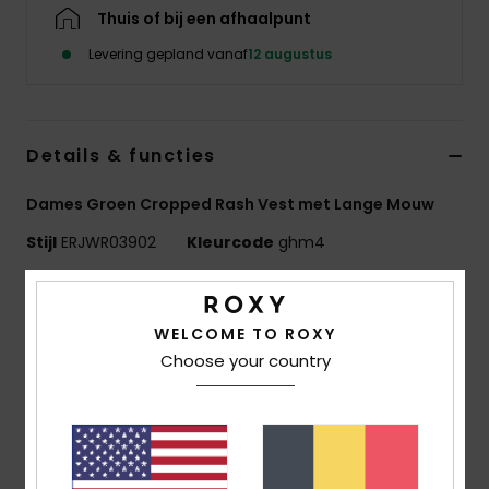
Kleding
Thuis of bij een afhaalpunt
Levering gepland vanaf
12 augustus
Accessoi
Schoene
Details & functies
Dames Groen Cropped Rash Vest met Lange Mouw
Fitness
Stijl
ERJWR03902
Kleurcode
ghm4
Snow
Kenmerken
WELCOME TO ROXY
Gerecyclede stof:
Zachte, bestendige gerecyclede
Choose your country
stretchstof
pasvorm:
aansluitend model
Geborduurd ROXY-logo
De look van het product kan een klein beetje
veranderen afhankelijk van de plaatsing van de print