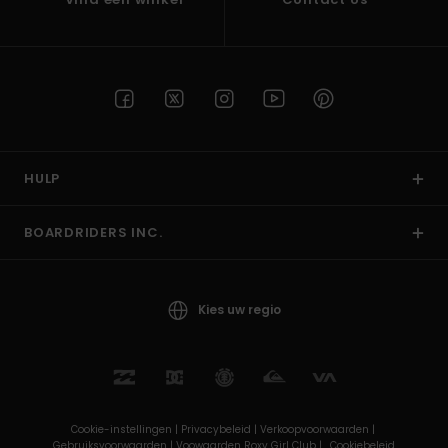
HULP
BOARDRIDERS INC.
Kies uw regio
Cookie-instellingen |
Privacybeleid |
Verkoopvoorwaarden |
Gebruiksvoorwaarden |
Voowaarden Roxy Girl Club |
Cookiebeleid