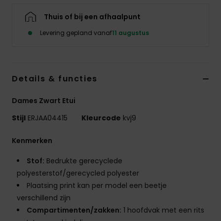
Kleding
Thuis of bij een afhaalpunt
Levering gepland vanaf
11 augustus
Accessoi
Schoene
Details & functies
Fitness
Dames Zwart Etui
Stijl
ERJAA04415
Kleurcode
kvj9
Snow
Kenmerken
Stof:
Bedrukte gerecyclede
polyesterstof/gerecycled polyester
Plaatsing print kan per model een beetje
verschillend zijn
Compartimenten/zakken:
1 hoofdvak met een rits