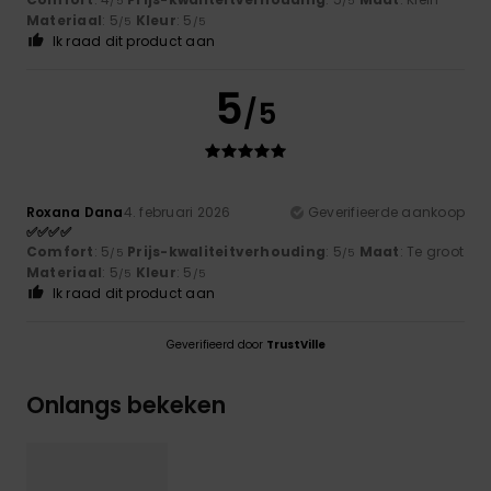
/5
/5
Materiaal
: 5
Kleur
: 5
/5
/5
Ik raad dit product aan
5
/5
Roxana Dana
4. februari 2026
Geverifieerde aankoop
✅✅✅✅
Comfort
: 5
Prijs-kwaliteitverhouding
: 5
Maat
: Te groot
/5
/5
Materiaal
: 5
Kleur
: 5
/5
/5
Ik raad dit product aan
Geverifieerd door
TrustVille
Onlangs bekeken