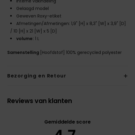
Interne vakindeling
Gelaagd model
Geweven Roxy-etiket
Afmetingen/Afmetingen: 1,9" [H] x 8,3" [W] x 3,9" [D]
/ 10 [H] x 21 [W] x 5 [D]
volume:
1 L
Samenstelling
[Hoofdstof] 100% gerecycled polyester
Bezorging en Retour
Reviews van klanten
Gemiddelde score