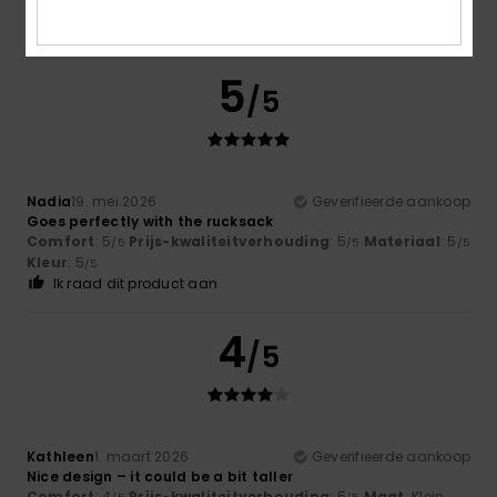
5
/5
Nadia
19. mei 2026
Geverifieerde aankoop
Goes perfectly with the rucksack
Comfort
: 5
Prijs-kwaliteitverhouding
: 5
Materiaal
: 5
/5
/5
/5
Kleur
: 5
/5
Ik raad dit product aan
4
/5
Kathleen
1. maart 2026
Geverifieerde aankoop
Nice design – it could be a bit taller
Comfort
: 4
Prijs-kwaliteitverhouding
: 5
Maat
: Klein