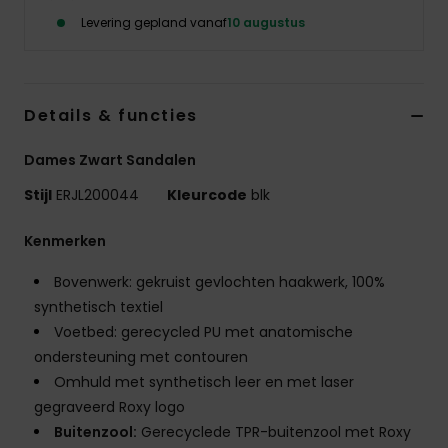
Kleding
Levering gepland vanaf
10 augustus
Accessoi
Details & functies
Schoene
Dames Zwart Sandalen
Fitness
Stijl
ERJL200044
Kleurcode
blk
Kenmerken
Snow
Bovenwerk: gekruist gevlochten haakwerk, 100%
synthetisch textiel
Voetbed: gerecycled PU met anatomische
ondersteuning met contouren
Omhuld met synthetisch leer en met laser
gegraveerd Roxy logo
Buitenzool:
Gerecyclede TPR-buitenzool met Roxy