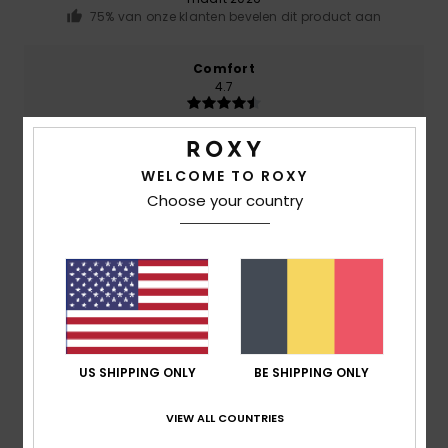
75% van onze klanten bevelen dit product aan
Comfort
4.7
Prijs-kwaliteitverhouding
5.0
WELCOME TO ROXY
Choose your country
Maat
Materiaal
4.8
Te klein
Te groot
Kleur
5.0
US SHIPPING ONLY
BE SHIPPING ONLY
VIEW ALL COUNTRIES
5
/5