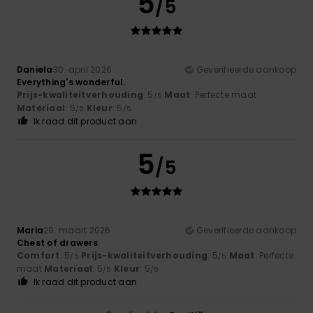
5
/5
Daniela
30. april 2026
Geverifieerde aankoop
Everything's wonderful.
Prijs-kwaliteitverhouding
: 5
Maat
: Perfecte maat
/5
Materiaal
: 5
Kleur
: 5
/5
/5
Ik raad dit product aan
5
/5
Maria
29. maart 2026
Geverifieerde aankoop
Chest of drawers
Comfort
: 5
Prijs-kwaliteitverhouding
: 5
Maat
: Perfecte
/5
/5
maat
Materiaal
: 5
Kleur
: 5
/5
/5
Ik raad dit product aan