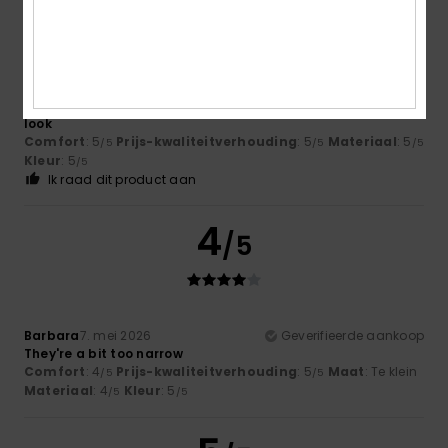
Petra
12. juni 2026
Geverifieerde aankoop
Because I love these items – both for their quality and their
look
Comfort
: 5
Prijs-kwaliteitverhouding
: 5
Materiaal
: 5
/5
/5
/5
Kleur
: 5
/5
Ik raad dit product aan
4
/5
Barbara
7. mei 2026
Geverifieerde aankoop
They're a bit too narrow
Comfort
: 4
Prijs-kwaliteitverhouding
: 5
Maat
: Te klein
/5
/5
Materiaal
: 4
Kleur
: 5
/5
/5