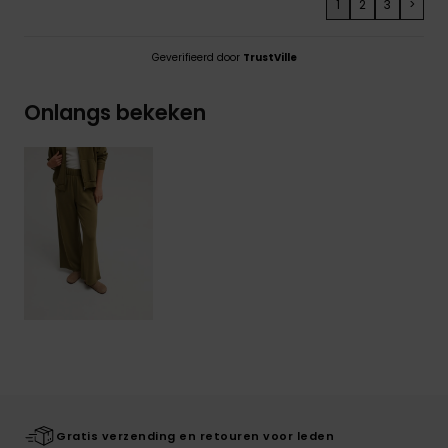
1
2
3
>
Geverifieerd door
TrustVille
Onlangs bekeken
Gratis verzending en retouren voor leden