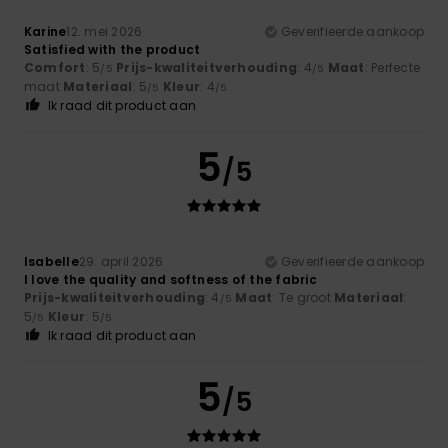
Karine
12. mei 2026
Geverifieerde aankoop
Satisfied with the product
Comfort
: 5
Prijs-kwaliteitverhouding
: 4
Maat
: Perfecte
/5
/5
maat
Materiaal
: 5
Kleur
: 4
/5
/5
Ik raad dit product aan
5
/5
Isabelle
29. april 2026
Geverifieerde aankoop
I love the quality and softness of the fabric
Prijs-kwaliteitverhouding
: 4
Maat
: Te groot
Materiaal
:
/5
5
Kleur
: 5
/5
/5
Ik raad dit product aan
5
/5