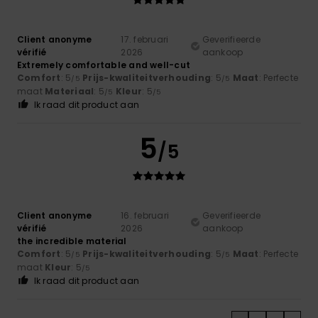
Client anonyme
17. februari
Geverifieerde
vérifié
2026
aankoop
Extremely comfortable and well-cut
Comfort
: 5
Prijs-kwaliteitverhouding
: 5
Maat
: Perfecte
/5
/5
maat
Materiaal
: 5
Kleur
: 5
/5
/5
Ik raad dit product aan
5
/5
Client anonyme
16. februari
Geverifieerde
vérifié
2026
aankoop
the incredible material
Comfort
: 5
Prijs-kwaliteitverhouding
: 5
Maat
: Perfecte
/5
/5
maat
Kleur
: 5
/5
Ik raad dit product aan