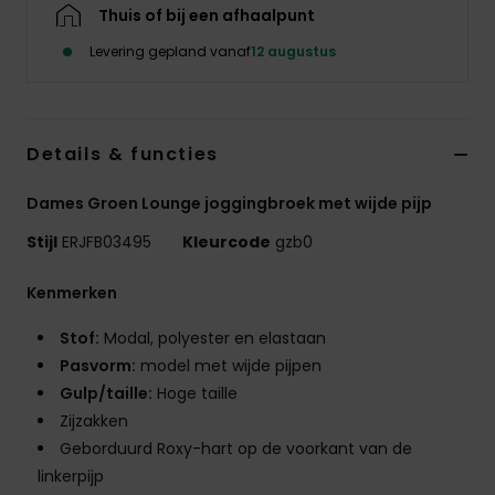
Kleding
Thuis of bij een afhaalpunt
Levering gepland vanaf
12 augustus
Accessoi
Schoene
Details & functies
Dames Groen Lounge joggingbroek met wijde pijp
Fitness
Stijl
ERJFB03495
Kleurcode
gzb0
Snow
Kenmerken
Stof:
Modal, polyester en elastaan
Pasvorm:
model met wijde pijpen
Gulp/taille:
Hoge taille
Zijzakken
Geborduurd Roxy-hart op de voorkant van de
linkerpijp