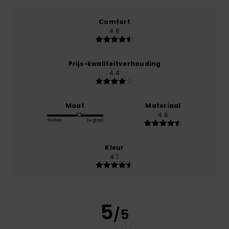
Comfort
4.8
Prijs-kwaliteitverhouding
4.4
Maat
Materiaal
4.6
Te klein
Te groot
Kleur
4.7
5
/5