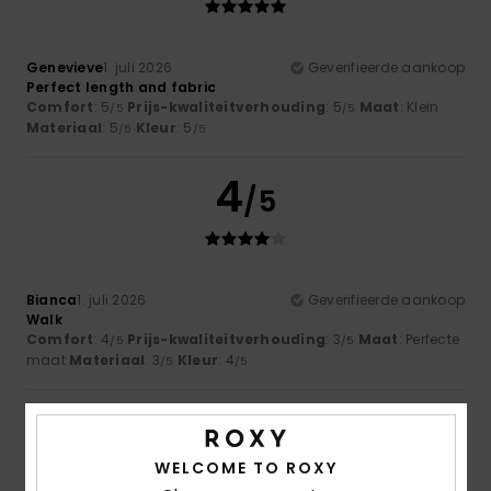
Genevieve
1. juli 2026
Geverifieerde aankoop
Perfect length and fabric
Comfort
: 5
Prijs-kwaliteitverhouding
: 5
Maat
: Klein
/5
/5
Materiaal
: 5
Kleur
: 5
/5
/5
4
/5
Bianca
1. juli 2026
Geverifieerde aankoop
Walk
Comfort
: 4
Prijs-kwaliteitverhouding
: 3
Maat
: Perfecte
/5
/5
maat
Materiaal
: 3
Kleur
: 4
/5
/5
5
/5
WELCOME TO ROXY