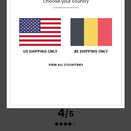
Choose your country
Myriam
25. juni 2026
Geverifieerde aankoop
It wasn’t for me, but for my daughter
Comfort
: 5
Prijs-kwaliteitverhouding
: 5
Maat
: Perfecte
/5
/5
maat
Materiaal
: 5
Kleur
: 3
/5
/5
5
/5
US SHIPPING ONLY
BE SHIPPING ONLY
VIEW ALL COUNTRIES
Virginie
13. mei 2026
Geverifieerde aankoop
It was my size, and the fabric is truly extraordinary
Comfort
: 5
Prijs-kwaliteitverhouding
: 5
Maat
: Perfecte
/5
/5
maat
Materiaal
: 5
Kleur
: 5
/5
/5
Ik raad dit product aan
4
/5