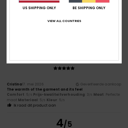
US SHIPPING ONLY
BE SHIPPING ONLY
VIEW ALL COUNTRIES
Virginie
17. mei 2026
Geverifieerde aankoop
Out of fashion
Comfort
: 1
Prijs-kwaliteitverhouding
: 1
Maat
: Te klein
/5
/5
Materiaal
: 1
Kleur
: 1
/5
/5
5
/5
Cristina
17. mei 2026
Geverifieerde aankoop
The warmth of the garment and its feel
Comfort
: 5
Prijs-kwaliteitverhouding
: 3
Maat
: Perfecte
/5
/5
maat
Materiaal
: 5
Kleur
: 5
/5
/5
Ik raad dit product aan
4
/5