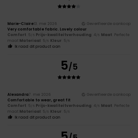
Marie-Claire
13. mei 2026
Geverifieerde aankoop
Very comfortable fabric. Lovely colour
Comfort
: 5
Prijs-kwaliteitverhouding
: 4
Maat
: Perfecte
/5
/5
maat
Materiaal
: 5
Kleur
: 5
/5
/5
Ik raad dit product aan
5
/5
Alexandra
7. mei 2026
Geverifieerde aankoop
Comfortable to wear, great fit
Comfort
: 5
Prijs-kwaliteitverhouding
: 4
Maat
: Perfecte
/5
/5
maat
Materiaal
: 5
Kleur
: 5
/5
/5
Ik raad dit product aan
5
/5