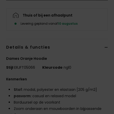
Kleding
Thuis of bij een afhaalpunt
Accessoi
Levering gepland vanaf
10 augustus
Schoene
Details & functies
Fitness
Dames Oranje Hoodie
Snow
Stijl
ERJFT05066
Kleurcode
ngl0
Kenmerken
Stof:
modal, polyester en elastaan [205 g/m2]
pasvorm:
casual en relaxed model
Borduursel op de voorkant
Zoom onderaan en mouwboorden in bijpassende