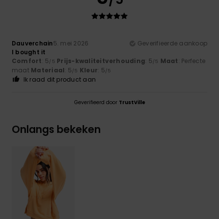
Dauverchain
5. mei 2026
Geverifieerde aankoop
I bought it
Comfort
: 5
Prijs-kwaliteitverhouding
: 5
Maat
: Perfecte
/5
/5
maat
Materiaal
: 5
Kleur
: 5
/5
/5
Ik raad dit product aan
Geverifieerd door
TrustVille
Onlangs bekeken