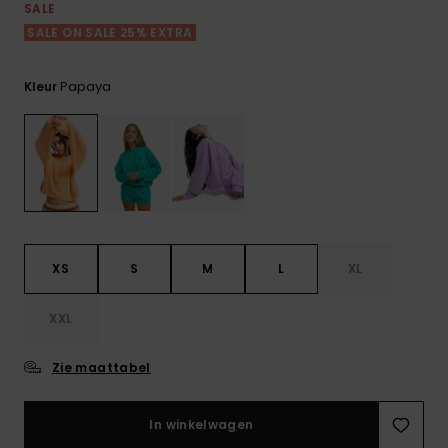
FAQ
Playsuits
tassen
SALE
bekijken
Handsch
SALE ON SALE 25% EXTRA
STORE LOCATOR
Schultas
& sjaals
Shorts
Snow
Schoolar
Accessoi
Papaya
Kleur
CADEAUKAART
Hoeden 
Rokken
Accessoi
mutsen
VERLANGLIJST
Zonnebril
Wetsuits
XS
S
M
L
XL
Rashgua
XXL
neopreen
accessoi
Zie maattabel
Swim
In winkelwagen