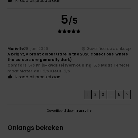
Ik raad dit product aan
5
/5
Murielle
28. juni 2026
Geverifieerde aankoop
A bright, vibrant colour (rare in the 2026 collections, where
the colours are generally dark)
Comfort
: 5
Prijs-kwaliteitverhouding
: 5
Maat
: Perfecte
/5
/5
maat
Materiaal
: 5
Kleur
: 5
/5
/5
Ik raad dit product aan
1
2
3
...
5
>
Geverifieerd door
TrustVille
Onlangs bekeken