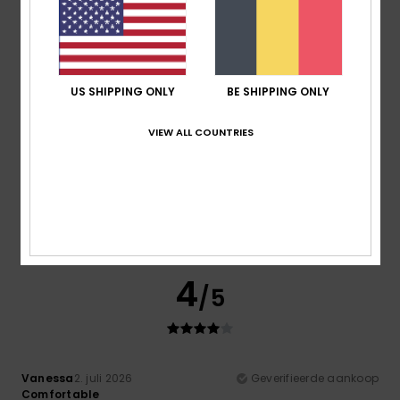
/5
/5
maat
Materiaal
: 5
Kleur
: 5
/5
/5
Ik raad dit product aan
5
/5
US SHIPPING ONLY
BE SHIPPING ONLY
VIEW ALL COUNTRIES
Christine
6. juli 2026
Geverifieerde aankoop
Well-cut, comfortable to wear and of good quality.
Comfort
: 5
Prijs-kwaliteitverhouding
: 4
Maat
: Perfecte
/5
/5
maat
Materiaal
: 5
Kleur
: 5
/5
/5
Ik raad dit product aan
4
/5
Vanessa
2. juli 2026
Geverifieerde aankoop
Comfortable