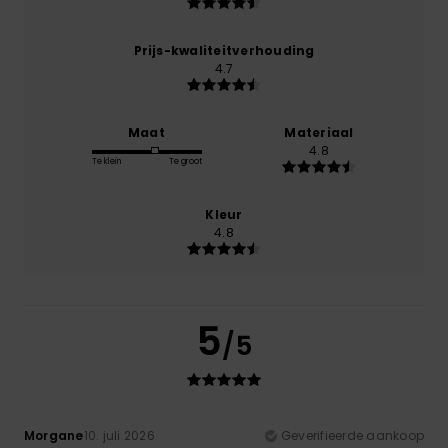
Prijs-kwaliteitverhouding
4.7
Maat
Materiaal
4.8
Te klein
Te groot
Kleur
4.8
5
/5
Morgane
10. juli 2026
Geverifieerde aankoop