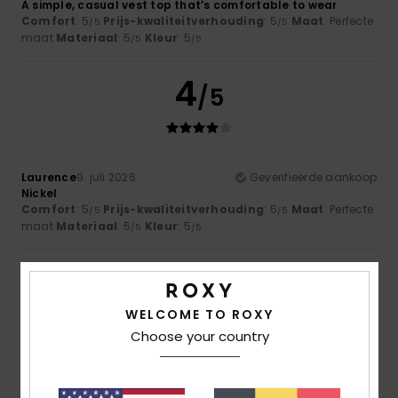
A simple, casual vest top that’s comfortable to wear
Comfort
: 5
Prijs-kwaliteitverhouding
: 5
Maat
: Perfecte
/5
/5
maat
Materiaal
: 5
Kleur
: 5
/5
/5
4
/5
Laurence
9. juli 2026
Geverifieerde aankoop
Nickel
Comfort
: 5
Prijs-kwaliteitverhouding
: 5
Maat
: Perfecte
/5
/5
maat
Materiaal
: 5
Kleur
: 5
/5
/5
5
/5
WELCOME TO ROXY
Choose your country
Mariangela
8. juli 2026
Geverifieerde aankoop
A bit chilly
Comfort
: 5
Prijs-kwaliteitverhouding
: 5
Maat
: Perfecte