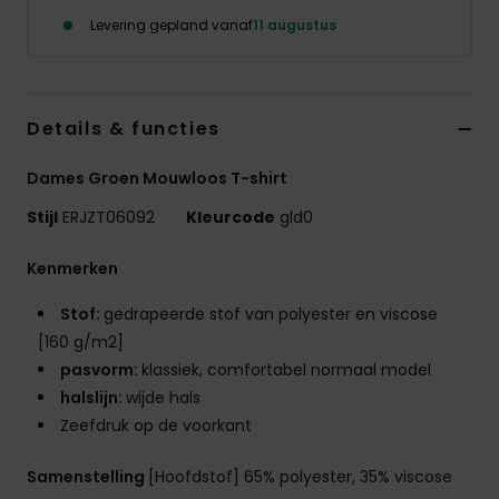
Kleding
Levering gepland vanaf
11 augustus
Accessoi
Details & functies
Schoene
Dames Groen Mouwloos T-shirt
Fitness
Stijl
ERJZT06092
Kleurcode
gld0
Kenmerken
Snow
Stof:
gedrapeerde stof van polyester en viscose
[160 g/m2]
pasvorm:
klassiek, comfortabel normaal model
halslijn:
wijde hals
Zeefdruk op de voorkant
Samenstelling
[Hoofdstof] 65% polyester, 35% viscose