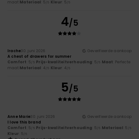
maat
Materiaal
: 5
Kleur
: 5
/5
/5
4
/5
Irache
30. juni 2026
Geverifieerde aankoop
A chest of drawers for summer
Comfort
: 5
Prijs-kwaliteitverhouding
: 5
Maat
: Perfecte
/5
/5
maat
Materiaal
: 4
Kleur
: 4
/5
/5
5
/5
Anne Marie
30. juni 2026
Geverifieerde aankoop
I love this brand
Comfort
: 5
Prijs-kwaliteitverhouding
: 5
Materiaal
: 5
/5
/5
/5
Kleur
: 5
/5