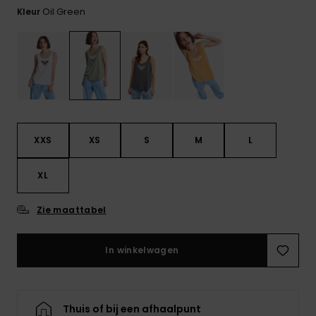
FAQ
Playsuits
tassen
Oil Green
bekijken
Kleur
Handsch
STORE LOCATOR
Schultas
& sjaals
Shorts
Snow
Schoolar
Accessoi
CADEAUKAART
Hoeden 
Rokken
Accessoi
mutsen
VERLANGLIJST
Zonnebril
XXS
XS
S
M
L
Wetsuits
XL
Zie maattabel
Rashgua
neopreen
accessoi
In winkelwagen
Swim
Thuis of bij een afhaalpunt