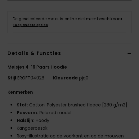
Kleding
De geselecteerde maat is online niet meer beschikbaar.
Accessoi
Koop andere opties
Schoene
Details & functies
Fitness
Meisjes 4-16 Paars Hoodie
Snow
Stijl
ERGFT04028
Kleurcode
pjq0
Kenmerken
Stof:
Cotton, Polyester brushed fleece [280 g/m2]
Pasvorm:
Relaxed model
Halslijn:
Hoody
Kangoeroezak
Roxy-illustratie op de voorkant en op de mouwen