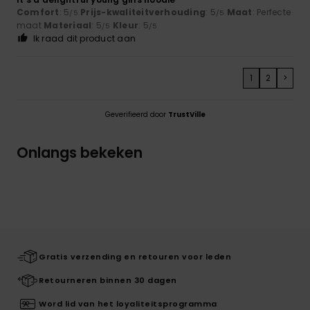
Comfort
: 5
Prijs-kwaliteitverhouding
: 5
Maat
: Perfecte
/5
/5
maat
Materiaal
: 5
Kleur
: 5
/5
/5
Ik raad dit product aan
1
2
>
Geverifieerd door
TrustVille
Onlangs bekeken
Gratis verzending en retouren voor leden
Retourneren binnen 30 dagen
Word lid van het loyaliteitsprogramma