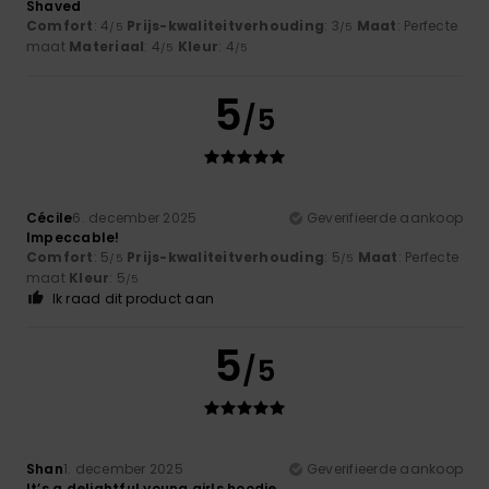
Shaved
Comfort
: 4
Prijs-kwaliteitverhouding
: 3
Maat
: Perfecte
/5
/5
maat
Materiaal
: 4
Kleur
: 4
/5
/5
5
/5
Cécile
6. december 2025
Geverifieerde aankoop
Impeccable!
Comfort
: 5
Prijs-kwaliteitverhouding
: 5
Maat
: Perfecte
/5
/5
maat
Kleur
: 5
/5
Ik raad dit product aan
5
/5
Shan
1. december 2025
Geverifieerde aankoop
It’s a delightful young girls hoodie