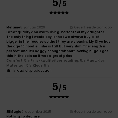
5
/5
Melanie
8. januari 2026
Geverifieerde aankoop
Great quality and warm lining. Perfect for my daughter.
The only thing I would say is that we always buy a lot
bigger in the hoodies so that they are slouchy. My 13 yo has
the age 16 hoodie - she is tall but very slim. The length is
perfect and it’s baggy enough without looking huge. I got
this in the sale so it was a great price.
Comfort
: 5
Prijs-kwaliteitverhouding
: 5
Maat
: Klein
/5
/5
Materiaal
: 5
Kleur
: 5
/5
/5
Ik raad dit product aan
5
/5
JBMagic
9. december 2025
Geverifieerde aankoop
Nothing to declare