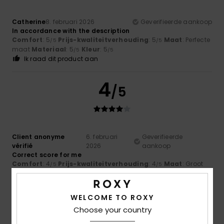
Catherine
8. februari 2026
Geverifieerde aankoop
In accordance with the description
Comfort
: 5
Prijs-kwaliteitverhouding
: 5
Maat
: Perfecte
/5
/5
maat
Materiaal
: 5
Kleur
: 5
/5
/5
Ik raad dit product aan
4
/5
Client anonyme
6. februari
Geverifieerde
vérifié
2026
aankoop
Correct score for me
Comfort
: 4
Prijs-kwaliteitverhouding
: 4
Maat
: Groot
/5
/5
Materiaal
: 4
Kleur
: 4
/5
/5
Ik raad dit product aan
WELCOME TO ROXY
4
Choose your country
/5