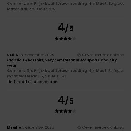
Comfort
: 5
Prijs-kwaliteitverhouding
: 4
Maat
: Te groot
/5
/5
Materiaal
: 5
Kleur
: 5
/5
/5
4
/5
SABINE
8. december 2025
Geverifieerde aankoop
Classic sweatshirt, very comfortable for sports and city
wear
Comfort
: 5
Prijs-kwaliteitverhouding
: 4
Maat
: Perfecte
/5
/5
maat
Materiaal
: 5
Kleur
: 5
/5
/5
Ik raad dit product aan
4
/5
Mireille
7. december 2025
Geverifieerde aankoop