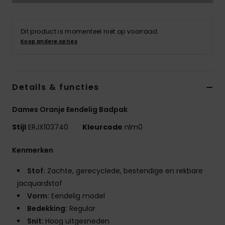
Kleding
Dit product is momenteel niet op voorraad.
Accessoi
Koop andere opties
Schoene
Details & functies
Fitness
Dames Oranje Eendelig Badpak
Snow
Stijl
ERJX103740
Kleurcode
nlm0
Kenmerken
Stof:
Zachte, gerecyclede, bestendige en rekbare
jacquardstof
Vorm:
Eendelig model
Bedekking:
Regular
Snit:
Hoog uitgesneden