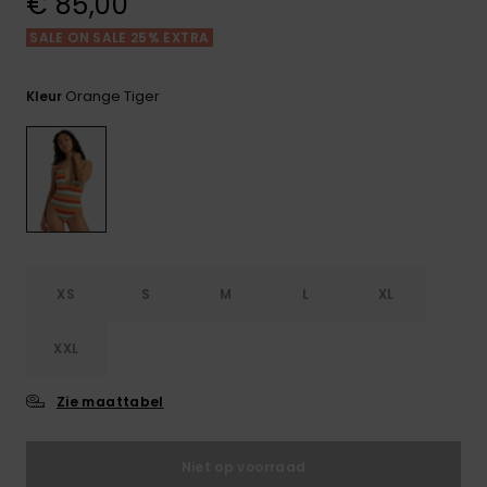
€ 85,00
FAQ
Playsuits
tassen
bekijken
Handsch
SALE ON SALE 25% EXTRA
STORE LOCATOR
Schultas
& sjaals
Shorts
Snow
Schoolar
Accessoi
Orange Tiger
Kleur
CADEAUKAART
Hoeden 
Rokken
Accessoi
mutsen
VERLANGLIJST
Zonnebril
Wetsuits
XS
S
M
L
XL
Rashgua
neopreen
XXL
accessoi
Zie maattabel
Swim
Niet op voorraad