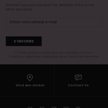
Abonnez-vous pour recevoir nos dernières actus et nos
offres exclusives.
S'INSCRIRE
(*) Offre valable en ligne pour les nouveaux inscrits -
Conditions détaillées disponibles dans l'email de bienvenue
Vind een winkel
Contact Us