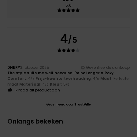
5.0
4
/5
DHERY
3. oktober 2025
Geverifieerde aankoop
The style suits me well because I'm no longer a Roxy.
Comfort
: 4
Prijs-kwaliteitverhouding
: 4
Maat
: Perfecte
/5
/5
maat
Materiaal
: 4
Kleur
: 5
/5
/5
Ik raad dit product aan
Geverifieerd door
TrustVille
Onlangs bekeken