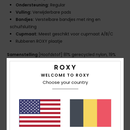
Ondersteuning:
Regular
Vulling:
Verwijderbare pads
Bandjes:
Verstelbare bandjes met ring en
schuifsluiting
Cupmaat:
Meest geschikt voor cupmaat A/B/C
Rubberen ROXY plaatje
Samenstelling
[Hoofdstof] 81% gerecycled nylon, 19%
elastaan
WELCOME TO ROXY
Choose your country
Bezorging en Retour
Reviews van klanten
Gemiddelde score