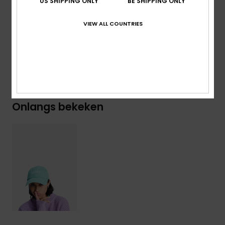
US SHIPPING ONLY
BE SHIPPING ONLY
Samenstelling
[Hoofdstof] 65% gerecycled katoen, 35%
VIEW ALL COUNTRIES
katoen
Bezorging en Retour
Onlangs bekeken