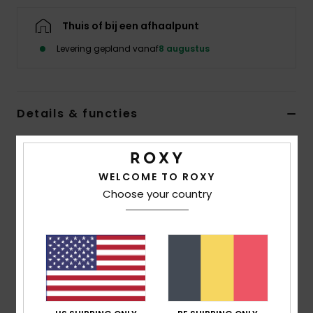
Kleding
Thuis of bij een afhaalpunt
Accessoi
Levering gepland vanaf
8 augustus
Schoene
Details & functies
Fitness
Dames Groen Cap
Stijl
ERJHA04477
Kleurcode
ghm0
Snow
WELCOME TO ROXY
Choose your country
Kenmerken
Stof:
gerecyclede katoenen keperstof
Constructie met 6 panelen
Klep/rand:
gebogen klep
Roxy logoborduursel
Maat:
OSFM = 56 cm Ø