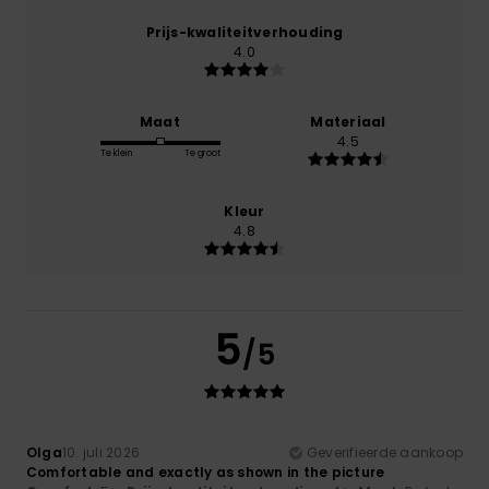
Prijs-kwaliteitverhouding
4.0
Maat
Materiaal
4.5
Te klein
Te groot
Kleur
4.8
5
/5
Olga
10. juli 2026
Geverifieerde aankoop
Comfortable and exactly as shown in the picture