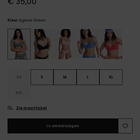
€ 35,00
FAQ
Playsuits
tassen
bekijken
Handsch
STORE LOCATOR
Schultas
& sjaals
Shorts
Snow
Schoolar
Agave Green
Kleur
Accessoi
CADEAUKAART
Hoeden 
Rokken
Accessoi
mutsen
VERLANGLIJST
Zonnebril
Wetsuits
XS
S
M
L
XL
XXL
Rashgua
neopreen
accessoi
Zie maattabel
Swim
In winkelwagen