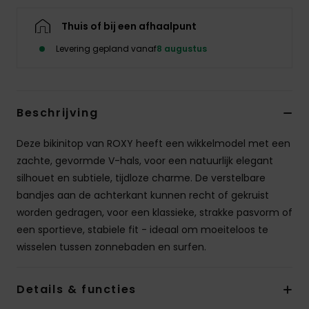
Kleding
Thuis of bij een afhaalpunt
Accessoi
Levering gepland vanaf
8 augustus
Schoene
Beschrijving
Fitness
Deze bikinitop van ROXY heeft een wikkelmodel met een
zachte, gevormde V-hals, voor een natuurlijk elegant
Snow
silhouet en subtiele, tijdloze charme. De verstelbare
bandjes aan de achterkant kunnen recht of gekruist
worden gedragen, voor een klassieke, strakke pasvorm of
een sportieve, stabiele fit - ideaal om moeiteloos te
wisselen tussen zonnebaden en surfen.
Details & functies