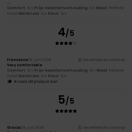
...
Comfort
: 4
Prijs-kwaliteitverhouding
: 3
Maat
: Perfecte
/5
/5
maat
Materiaal
: 4
Kleur
: 4
/5
/5
4
/5
Francesca
29. juni 2026
Geverifieerde aankoop
Very comfortable
Comfort
: 4
Prijs-kwaliteitverhouding
: 4
Maat
: Perfecte
/5
/5
maat
Materiaal
: 4
Kleur
: 5
/5
/5
Ik raad dit product aan
5
/5
Gracia
28. juni 2026
Geverifieerde aankoop