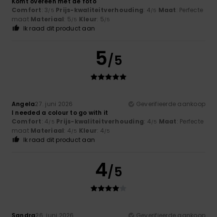
Komt overeen met de foto
Comfort
: 3
Prijs-kwaliteitverhouding
: 4
Maat
: Perfecte
/5
/5
maat
Materiaal
: 5
Kleur
: 5
/5
/5
Ik raad dit product aan
5
/5
Angela
27. juni 2026
Geverifieerde aankoop
I needed a colour to go with it
Comfort
: 4
Prijs-kwaliteitverhouding
: 4
Maat
: Perfecte
/5
/5
maat
Materiaal
: 4
Kleur
: 4
/5
/5
Ik raad dit product aan
4
/5
Sandra
26. juni 2026
Geverifieerde aankoop