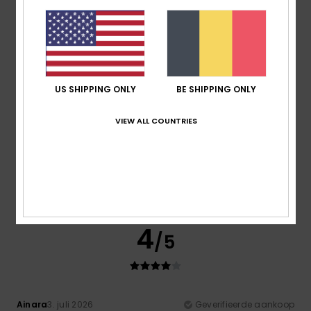
The picture doesn’t lie
Comfort
: 4
Prijs-kwaliteitverhouding
: 4
Maat
: Perfecte
/5
/5
maat
Materiaal
: 4
Kleur
: 4
/5
/5
5
/5
US SHIPPING ONLY
BE SHIPPING ONLY
VIEW ALL COUNTRIES
Becky
4. juli 2026
Geverifieerde aankoop
Great fit
Comfort
: 5
Prijs-kwaliteitverhouding
: 4
Maat
: Perfecte
/5
/5
maat
Materiaal
: 5
Kleur
: 5
/5
/5
Ik raad dit product aan
4
/5
Ainara
3. juli 2026
Geverifieerde aankoop