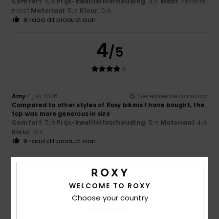
Comfort
: 5
Prijs-kwaliteitverhouding
: 4
Maat
: Perfecte
/5
/5
maat
Materiaal
: 5
Kleur
: 5
/5
/5
Ik raad dit product aan
4
/5
Amy
7. juli 2026
Geverifieerde aankoop
Compared to other styles of Roxy bikinis I have bought, the
top was more generous in size
Comfort
: 5
Prijs-kwaliteitverhouding
: 5
Materiaal
: 4
/5
/5
/5
Kleur
: 5
/5
Ik raad dit product aan
4
/5
WELCOME TO ROXY
Choose your country
Itziar
6. juli 2026
Geverifieerde aankoop