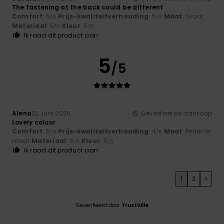
The fastening at the back could be different
Comfort
: 5
Prijs-kwaliteitverhouding
: 5
Maat
: Groot
/5
/5
Materiaal
: 5
Kleur
: 5
/5
/5
Ik raad dit product aan
5
/5
Alena
22. juni 2026
Geverifieerde aankoop
Lovely colour
Comfort
: 5
Prijs-kwaliteitverhouding
: 4
Maat
: Perfecte
/5
/5
maat
Materiaal
: 5
Kleur
: 5
/5
/5
Ik raad dit product aan
1
2
>
Geverifieerd door
TrustVille