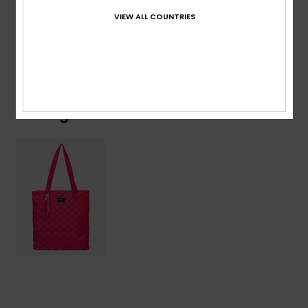
Samenstelling
[Hoofdstof] 100% polyester
VIEW ALL COUNTRIES
Bezorging en Retour
Onlangs bekeken