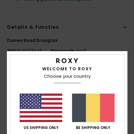
Kleding
Accessoi
Details & functies
Schoene
Dames Rood Draagtas
Stijl
ERJBT03446
Kleurcode
rmz0
Fitness
Kenmerken
WELCOME TO ROXY
Snow
Choose your country
Stof:
polyester stof met geruit jacquard motief
Compartimenten:
1 hoofdvak met een rits
Binnenzak
Geweven ROXY-patch
Maat:
15" [H] x 12.60" [W] x 2" [D] / 38 [H] x 32 [W] x 5
[D] cm
Volume:
6.1 L
US SHIPPING ONLY
BE SHIPPING ONLY