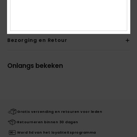
Andere kenmerken: Ribgebreid motief
Samenstelling
60% katoen, 40% acryl
Bezorging en Retour
Onlangs bekeken
Gratis verzending en retouren voor leden
Retourneren binnen 30 dagen
Word lid van het loyaliteitsprogramma