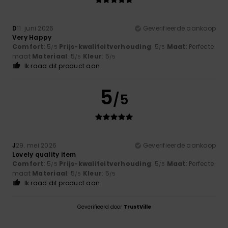
D
11. juni 2026
Geverifieerde aankoop
Very Happy
Comfort
: 5
Prijs-kwaliteitverhouding
: 5
Maat
: Perfecte
/5
/5
maat
Materiaal
: 5
Kleur
: 5
/5
/5
Ik raad dit product aan
5
/5
J
29. mei 2026
Geverifieerde aankoop
Lovely quality item
Comfort
: 5
Prijs-kwaliteitverhouding
: 5
Maat
: Perfecte
/5
/5
maat
Materiaal
: 5
Kleur
: 5
/5
/5
Ik raad dit product aan
Geverifieerd door
TrustVille