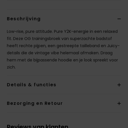
Kleding
Beschrijving
Accessoi
Low-rise, pure attitude. Pure Y2K-energie in een relaxed
Schoene
fit. Deze OG trainingsbroek van superzachte badstof
heeft rechte pijpen, een gestreepte tailleband en Juicy-
details die de vintage vibe helemaal afmaken. Draag
Fitness
hem met de bijpassende hoodie en je look spreekt voor
zich.
Snow
Details & functies
Bezorging en Retour
Reviews van klanten