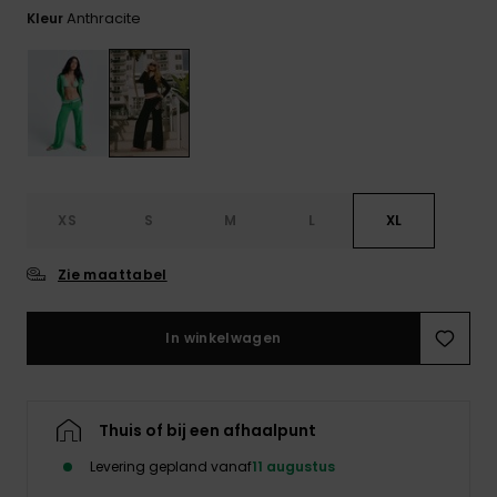
FAQ
Playsuits
tassen
Anthracite
bekijken
Kleur
Handsch
STORE LOCATOR
Schultas
& sjaals
Shorts
Snow
Schoolar
Accessoi
CADEAUKAART
Hoeden 
Rokken
Accessoi
mutsen
VERLANGLIJST
Zonnebril
XS
S
M
L
XL
Wetsuits
Zie maattabel
Rashgua
In winkelwagen
neopreen
accessoi
Thuis of bij een afhaalpunt
Swim
Levering gepland vanaf
11 augustus