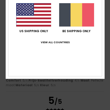
5.0
Te klein
Te groot
Kleur
5.0
US SHIPPING ONLY
BE SHIPPING ONLY
VIEW ALL COUNTRIES
5
/5
Christelle
21. juni 2026
Geverifieerde aankoop
Great idea and execution
Comfort
: 5
Prijs-kwaliteitverhouding
: 4
Maat
: Perfecte
/5
/5
maat
Materiaal
: 5
Kleur
: 5
/5
/5
5
/5