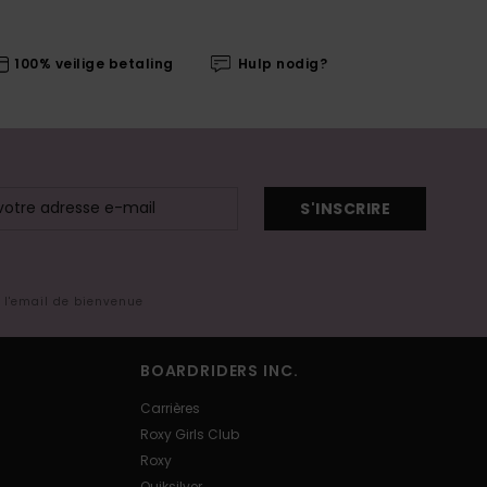
100% veilige betaling
Hulp nodig?
S'INSCRIRE
s l'email de bienvenue
BOARDRIDERS INC.
Carrières
Roxy Girls Club
Roxy
Quiksilver