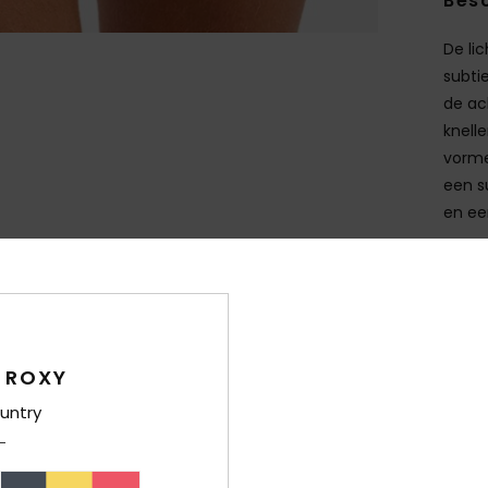
Besc
De li
subti
de ac
knelle
vorme
een s
en ee
Deta
Bez
 ROXY
untry