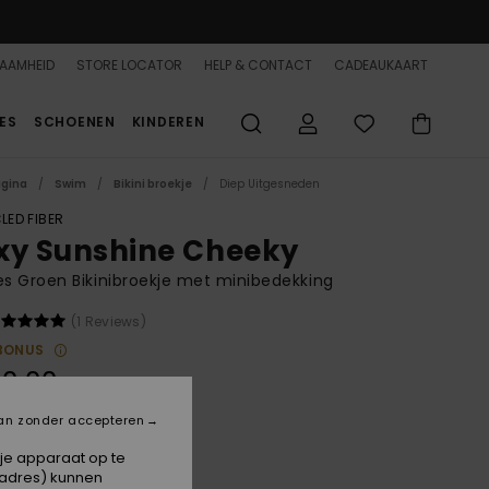
AAMHEID
STORE LOCATOR
HELP & CONTACT
CADEAUKAART
ES
SCHOENEN
KINDEREN
agina
Swim
Bikini broekje
Diep Uitgesneden
LED FIBER
xy Sunshine Cheeky
 Groen Bikinibroekje met minibedekking
(1 Reviews)
BONUS
0,00
an zonder accepteren
Katydid
 je apparaat op te
-adres) kunnen