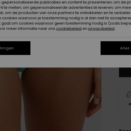
 gepersonaliseerde publicaties en content te presenteren; om de pr
nt te meten; om gepersonaliseerde advertenties te leveren; om meer
k; om de producten van onze partners te ontwikkelen en te verbetere
ookies waarvoor je toestemming nodig is al dan niet te accepteren
t gaat om cookies waarvoor geen toestemming nodig is (zoals bepa
oor meer informatie naar ons
cookiebeleid
en
privacybeleid
X
llingen
Alles
Zi