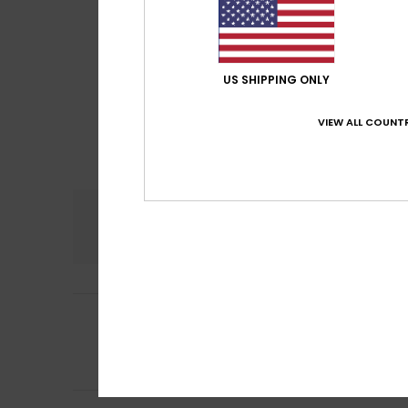
US SHIPPING ONLY
VIEW ALL COUNTR
Comfort
Prijs
5.0
5
/5
Aina
24. juni 2026
It’s lovely and 
Comfort
: 5
Pri
/5