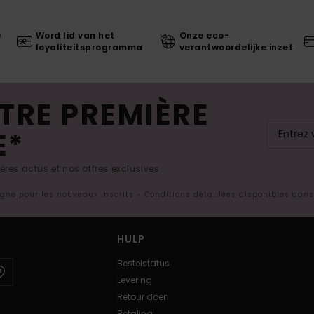
0
Word lid van het
Onze eco-
loyaliteitsprogramma
verantwoordelijke inzet
TRE PREMIÈRE
E*
res actus et nos offres exclusives.
ligne pour les nouveaux inscrits - Conditions détaillées disponibles dan
HULP
Bestelstatus
Levering
Retour doen
Betaling