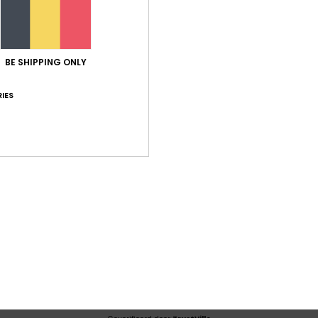
Gemiddelde score
5.0
BE SHIPPING ONLY
/5
IES
gebaseerd op
1 geverifieerde beoordelingen
sinds juni 2026
0% van onze klanten bevelen dit product aan
-kwaliteitverhouding
Maat
Mate
4.0
5
Te klein
Te groot
well-made
js-kwaliteitverhouding
: 4
Maat
: Perfecte maat
Materiaal
: 5
Kle
/5
/5