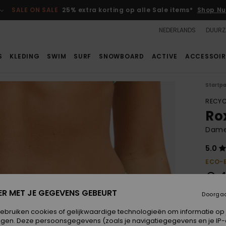
SALE ON SALE
25% extra korting op alle Sale items*
Shop Nu
NEDERLANDS
DUURZ
S
KLEDING
SWIM
SURF
SNOWBOARD
ACTIVE
ACCESSOIR
Startp
RECYC
Ro
Dames
5.0
ECO-
€ 4
ER MET JE GEGEVENS GEBEURT
Doorga
Kleur
gebruiken cookies of gelijkwaardige technologieën om informatie op
egen. Deze persoonsgegevens (zoals je navigatiegegevens en je IP