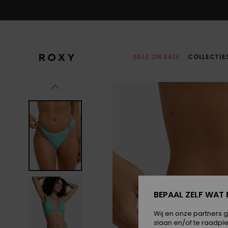
Ga
naar
Productinformatie
SALE ON SALE
COLLECTIE
BEPAAL ZELF WAT 
Wij en onze partners 
slaan en/of te raadpl