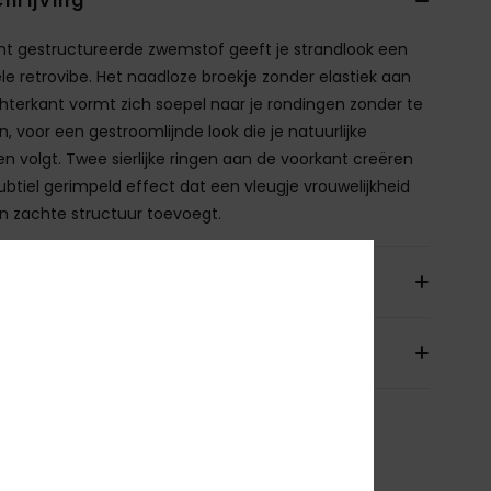
hrijving
cht gestructureerde zwemstof geeft je strandlook een
ele retrovibe. Het naadloze broekje zonder elastiek aan
hterkant vormt zich soepel naar je rondingen zonder te
n, voor een gestroomlijnde look die je natuurlijke
n volgt. Twee sierlijke ringen aan de voorkant creëren
ubtiel gerimpeld effect dat een vleugje vrouwelijkheid
n zachte structuur toevoegt.
ils & functies
orging en Retour