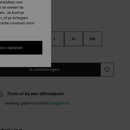
estaties van
 te weten te
n. Je kunt je
, of je ertegen
alde cookies voor
S
S
M
L
XL
XXL
 accepteren
e maattabel
In winkelwagen
Thuis of bij een afhaalpunt
Levering gepland vanaf
11 augustus