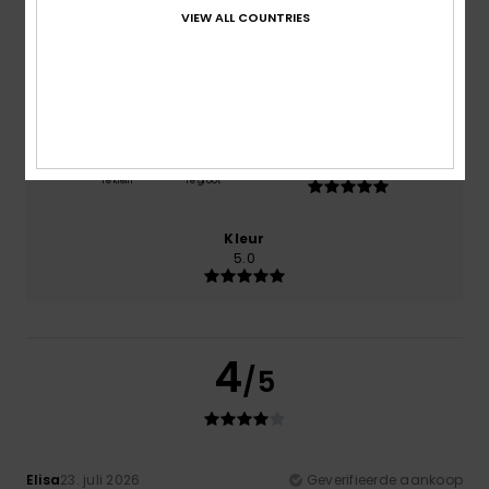
VIEW ALL COUNTRIES
Prijs-kwaliteitverhouding
3.0
Maat
Materiaal
5.0
Te klein
Te groot
Kleur
5.0
4
/5
Elisa
23. juli 2026
Geverifieerde aankoop