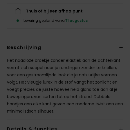
Kleding
Thuis of bij een afhaalpunt
Accessoi
Levering gepland vanaf
11 augustus
Schoene
Beschrijving
Fitness
Het naadloze broekje zonder elastiek aan de achterkant
vormt zich soepel naar je rondingen zonder te knellen,
Snow
voor een gestroomlijnde look die je natuurlijke vormen
volgt. Het vleugje lurex in de stof vangt het zonlicht en
voegt precies de juiste hoeveelheid glans toe aan al je
bewegingen, van surfen tot op het strand. Dubbele
bandjes aan elke kant geven een moderne twist aan een
minimalistisch silhouet.
Details & functies