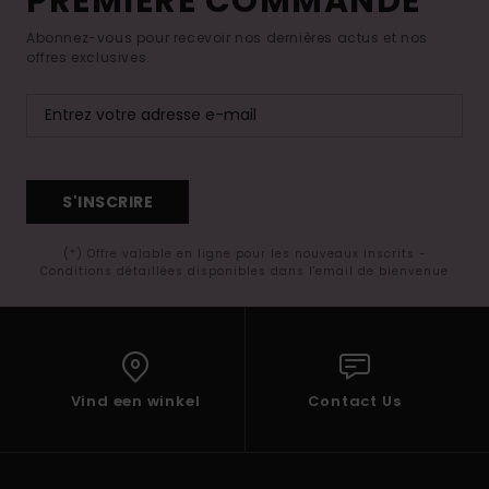
PREMIÈRE COMMANDE*
Abonnez-vous pour recevoir nos dernières actus et nos
offres exclusives.
S'INSCRIRE
(*) Offre valable en ligne pour les nouveaux inscrits -
Conditions détaillées disponibles dans l'email de bienvenue
Vind een winkel
Contact Us