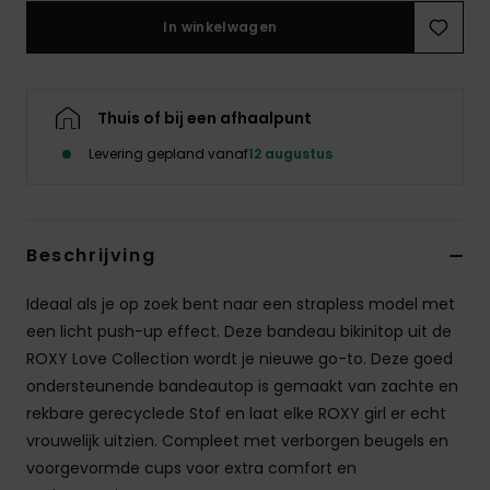
Kleding
In winkelwagen
Accessoi
Thuis of bij een afhaalpunt
Schoene
Levering gepland vanaf
12 augustus
Fitness
Beschrijving
Snow
Ideaal als je op zoek bent naar een strapless model met
een licht push-up effect. Deze bandeau bikinitop uit de
ROXY Love Collection wordt je nieuwe go-to. Deze goed
ondersteunende bandeautop is gemaakt van zachte en
rekbare gerecyclede Stof en laat elke ROXY girl er echt
vrouwelijk uitzien. Compleet met verborgen beugels en
voorgevormde cups voor extra comfort en