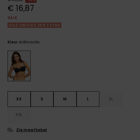
FAQ
Playsuits
tassen
bekijken
€ 16,87
Handsch
STORE LOCATOR
Schultas
& sjaals
SALE
Shorts
Snow
Schoolar
SALE ON SALE 25% EXTRA
Accessoi
CADEAUKAART
Hoeden 
Rokken
Accessoi
mutsen
Anthracite
Kleur
VERLANGLIJST
Zonnebril
Wetsuits
Rashgua
XS
S
M
L
XL
neopreen
accessoi
XXL
Swim
Zie maattabel