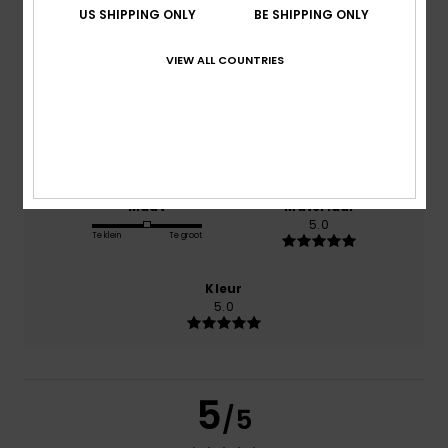
US SHIPPING ONLY
BE SHIPPING ONLY
Comfort
VIEW ALL COUNTRIES
NaN
Prijs-kwaliteitverhouding
4.0
Maat
Materiaal
5.0
Te klein
Te groot
Kleur
5.0
5
/5