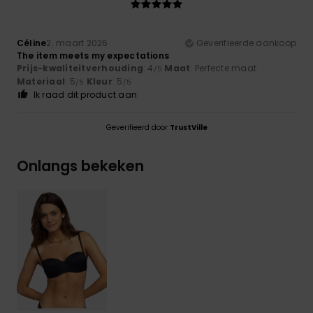
Céline
2. maart 2026
Geverifieerde aankoop
The item meets my expectations
Prijs-kwaliteitverhouding
: 4
Maat
: Perfecte maat
/5
Materiaal
: 5
Kleur
: 5
/5
/5
Ik raad dit product aan
Geverifieerd door
TrustVille
Onlangs bekeken