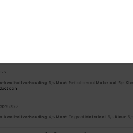
 2026
ellent cut
js-kwaliteitverhouding
: 4
Maat
: Te groot
Materiaal
: 5
Kleur
: 5
/5
/5
/
oduct aan
ni 2026
js-kwaliteitverhouding
: 5
Maat
: Perfecte maat
Materiaal
: 5
Kle
/5
/5
oduct aan
2026
js-kwaliteitverhouding
: 5
Maat
: Perfecte maat
Materiaal
: 5
Kle
/5
/5
oduct aan
 april 2026
js-kwaliteitverhouding
: 4
Maat
: Te groot
Materiaal
: 5
Kleur
: 5
/5
/5
/