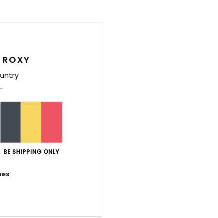
Gemiddelde score
5.0
 ROXY
/5
untry
gebaseerd op
5 geverifieerde beoordelingen
sinds april 2026
60% van onze klanten bevelen dit product aan
-kwaliteitverhouding
Maat
Mate
4.4
5
Te klein
Te groot
BE SHIPPING ONLY
IES
26
 it
js-kwaliteitverhouding
: 4
Maat
: Klein
Materiaal
: 5
Kleur
: 5
/5
/5
/5