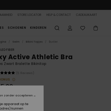
AAMHEID
STORE LOCATOR
HELP & CONTACT
CADEAUKAART
ES
SCHOENEN
KINDEREN
agina
Swim
Bikini Topjes
Bustier
LED FIBER
xy Active Athletic Bra
 Zwart Bralette Bikinitop
(5 Reviews)
BONUS
5,00
an zonder accepteren
Anthracite
 je apparaat op te
-adres) kunnen