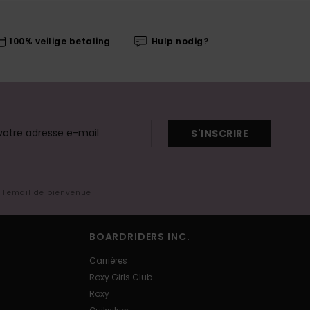
100% veilige betaling
Hulp nodig?
S'INSCRIRE
s l'email de bienvenue
BOARDRIDERS INC.
Carrières
Roxy Girls Club
Roxy