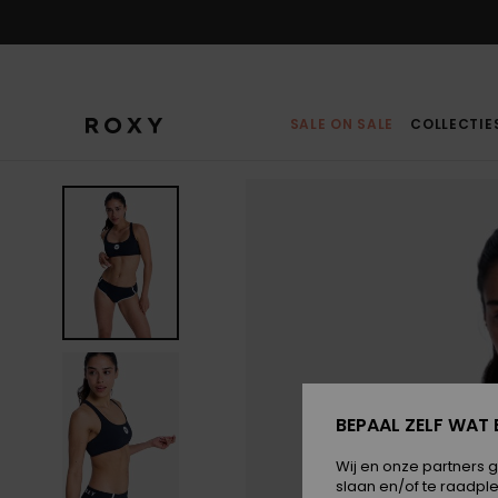
Ga
naar
Productinformatie
SALE ON SALE
COLLECTIE
BEPAAL ZELF WAT 
Wij en onze partners 
slaan en/of te raadpl