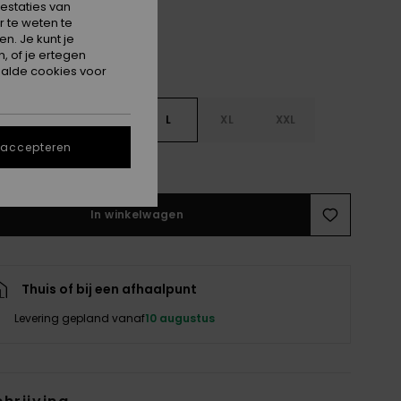
estaties van
 te weten te
n. Je kunt je
, of je ertegen
alde cookies voor
S
S
M
L
XL
XXL
 accepteren
e maattabel
In winkelwagen
Thuis of bij een afhaalpunt
Levering gepland vanaf
10 augustus