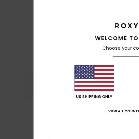
WELCOME TO
Choose your co
Comfort
Prijs
5.0
US SHIPPING ONLY
VIEW ALL COUNTR
5
/5
Magali
16. juni 20
My daughter likes
Comfort
: 5
Pri
/5