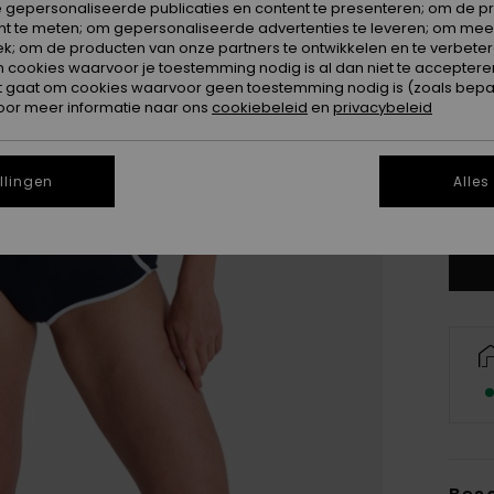
 gepersonaliseerde publicaties en content te presenteren; om de pr
nt te meten; om gepersonaliseerde advertenties te leveren; om meer
k; om de producten van onze partners te ontwikkelen en te verbetere
ookies waarvoor je toestemming nodig is al dan niet te accepteren
t gaat om cookies waarvoor geen toestemming nodig is (zoals bepa
oor meer informatie naar ons
cookiebeleid
en
privacybeleid
X
llingen
Alles
Zi