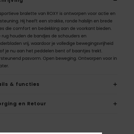
hrijving
sportieve bralette van ROXY is ontworpen voor actie en
steuning. Hij heeft een strakke, ronde halslijn en brede
es die comfort en bedekking aan de voorkant bieden.
 rug houden de bandjes de schouders en
derbladen vrij, waardoor je volledige bewegingsvrijheid
 of je nu aan het peddelen bent of baantjes trekt.
steunend pasvorm. Open beweging. Ontworpen voor in
ater.
ils & functies
orging en Retour