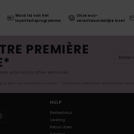
0
Word lid van het
Onze eco-
loyaliteitsprogramma
verantwoordelijke inzet
TRE PREMIÈRE
E*
res actus et nos offres exclusives.
ligne pour les nouveaux inscrits - Conditions détaillées disponibles dan
HULP
Bestelstatus
Levering
Retour doen