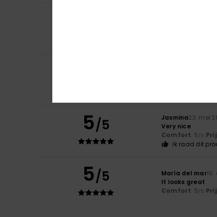
5
Catherine
11. juni
/5
Good fabric, exc
Comfort
: 5
Pri
/5
Ik raad dit pr
5
Guillemette
11. ju
/5
Fits very well
Comfort
: 5
Pri
/5
Ik raad dit pr
5
Jasmina
23. mei 
/5
Very nice
Comfort
: 5
Pri
/5
Ik raad dit pr
5
/5
María del mar
19.
It looks great
Comfort
: 5
Pri
/5