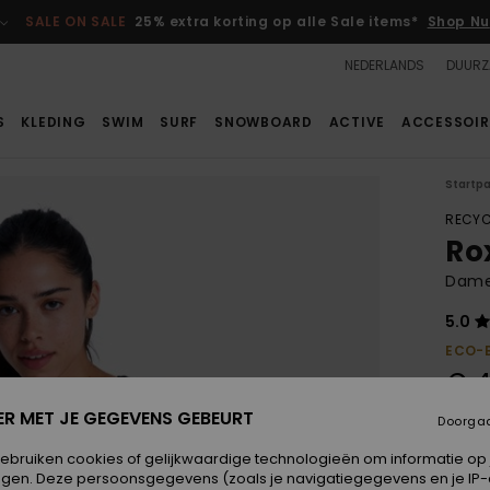
SALE ON SALE
25% extra korting op alle Sale items*
Shop Nu
NEDERLANDS
DUURZ
S
KLEDING
SWIM
SURF
SNOWBOARD
ACTIVE
ACCESSOIR
Startp
RECYC
Ro
Dames
5.0
ECO-
€ 4
ER MET JE GEGEVENS GEBEURT
Doorga
Kleur
gebruiken cookies of gelijkwaardige technologieën om informatie op
egen. Deze persoonsgegevens (zoals je navigatiegegevens en je IP