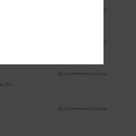
Geverifieerde aankoop
5
Geverifieerde aankoop
ur
: 5
/5
Geverifieerde aankoop
ur
: 5
/5
Geverifieerde aankoop
5