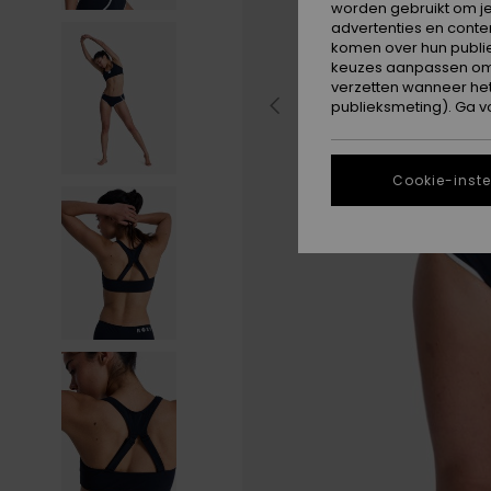
worden gebruikt om je
advertenties en conte
komen over hun publie
keuzes aanpassen om c
verzetten wanneer he
publieksmeting). Ga v
Cookie-inste