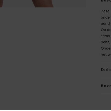
Besc
Deze 
onder
bandj
Op de
schou
hebt,
Onder
het w
Deta
Bez