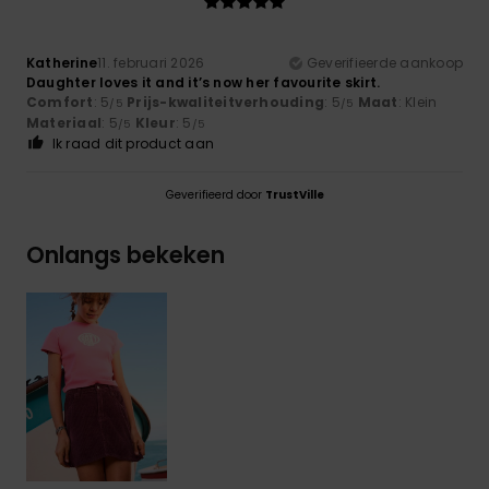
Katherine
11. februari 2026
Geverifieerde aankoop
Daughter loves it and it’s now her favourite skirt.
Comfort
: 5
Prijs-kwaliteitverhouding
: 5
Maat
: Klein
/5
/5
Materiaal
: 5
Kleur
: 5
/5
/5
Ik raad dit product aan
Geverifieerd door
TrustVille
Onlangs bekeken