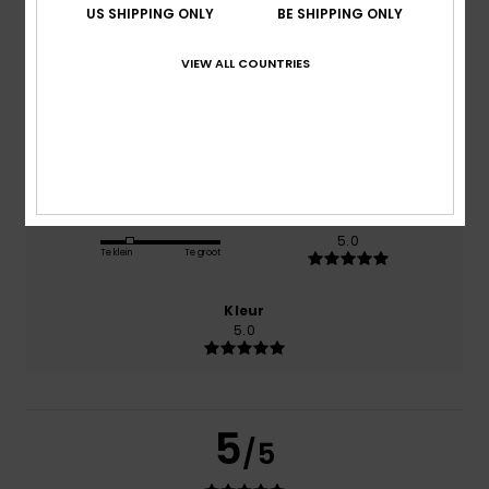
US SHIPPING ONLY
BE SHIPPING ONLY
Comfort
5.0
VIEW ALL COUNTRIES
Prijs-kwaliteitverhouding
5.0
Maat
Materiaal
5.0
Te klein
Te groot
Kleur
5.0
5
/5