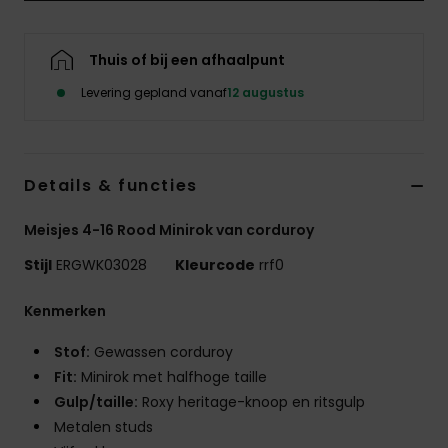
Kleding
Thuis of bij een afhaalpunt
Accessoi
Levering gepland vanaf
12 augustus
Schoene
Details & functies
Fitness
Meisjes 4-16 Rood Minirok van corduroy
Snow
Stijl
ERGWK03028
Kleurcode
rrf0
Kenmerken
Stof:
Gewassen corduroy
Fit:
Minirok met halfhoge taille
Gulp/taille:
Roxy heritage-knoop en ritsgulp
Metalen studs