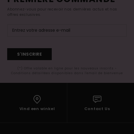
Abonnez-vous pour recevoir nos dernières actus et nos
offres exclusives.
S'INSCRIRE
(*) Offre valable en ligne pour les nouveaux inscrits -
Conditions détaillées disponibles dans l'email de bienvenue
Vind een winkel
Contact Us