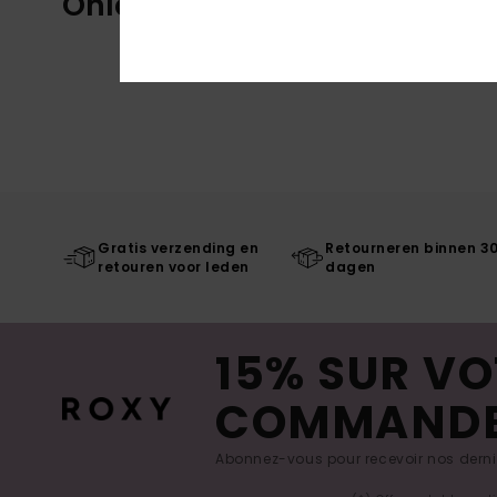
Onlangs bekeken
Gratis verzending en
Retourneren binnen 3
retouren voor leden
dagen
15% SUR VO
COMMAND
Abonnez-vous pour recevoir nos derniè