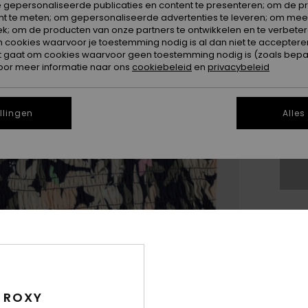
 gepersonaliseerde publicaties en content te presenteren; om de pr
nt te meten; om gepersonaliseerde advertenties te leveren; om meer
k; om de producten van onze partners te ontwikkelen en te verbetere
ookies waarvoor je toestemming nodig is al dan niet te accepteren
t gaat om cookies waarvoor geen toestemming nodig is (zoals bepa
4
oor meer informatie naar ons
cookiebeleid
en
privacybeleid
16
llingen
Alles
Zi
Dit
Koo
 ROXY
Deta