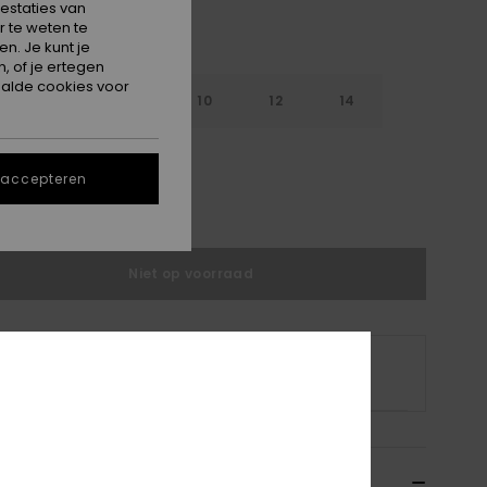
estaties van
 te weten te
n. Je kunt je
, of je ertegen
alde cookies voor
6
8
10
12
14
 accepteren
e maattabel
Niet op voorraad
 product is momenteel niet op voorraad.
p andere opties
ils & functies