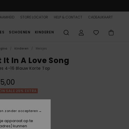
AAMHEID
STORE LOCATOR
HELP & CONTACT
CADEAUKAART
ES
SCHOENEN
KINDEREN
agina
Kinderen
Meisjes
 It In A Love Song
es 4-16 Blauw Korte Top
5,00
ON SALE 25% EXTRA
Naval Academy Ilacabo
an zonder accepteren
 je apparaat op te
-adres) kunnen