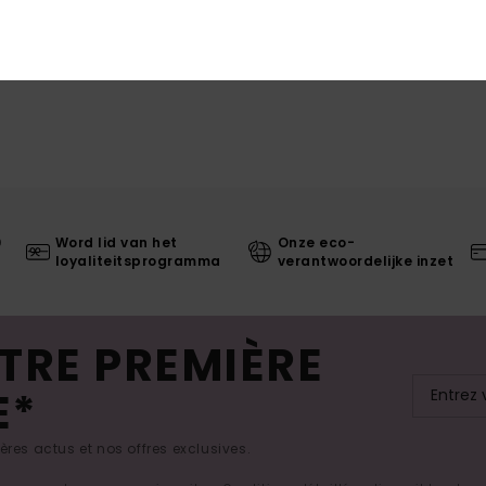
0
Word lid van het
Onze eco-
loyaliteitsprogramma
verantwoordelijke inzet
TRE PREMIÈRE
E*
res actus et nos offres exclusives.