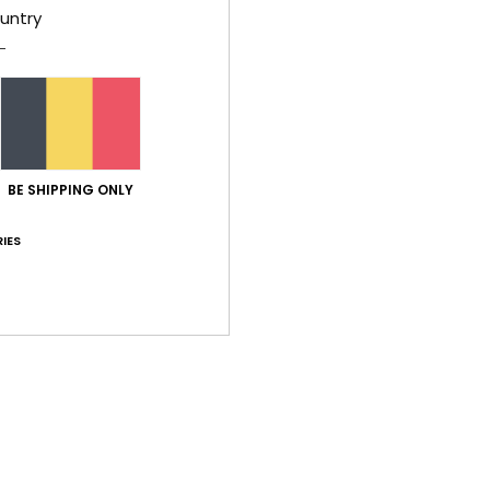
untry
Meisj
Stijl
E
Kenm
S
BE SHIPPING ONLY
H
B
IES
B
Same
Bez