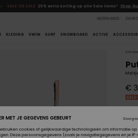
SALE ON SALE
25% extra korting op alle Sale items*
Shop Nu
NEDERLANDS
DUURZ
S
KLEDING
SWIM
SURF
SNOWBOARD
ACTIVE
ACCESSOIR
Startp
Put
Meisj
€ 3
SALE 
Kleur
ER MET JE GEGEVENS GEBEURT
Doorga
gebruiken cookies of gelijkwaardige technologieën om informatie op
egen. Deze persoonsgegevens (zoals je navigatiegegevens en je IP