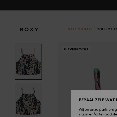
Ga
naar
Productinformatie
SALE ON SALE
COLLECTIE
UITVERKOCHT
BEPAAL ZELF WAT 
Wij en onze partners 
slaan en/of te raadpl