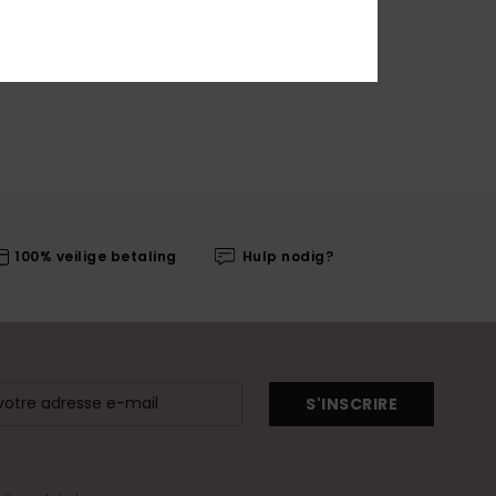
100% veilige betaling
Hulp nodig?
S'INSCRIRE