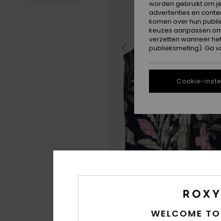
worden gebruikt om je
advertenties en conte
komen over hun publie
keuzes aanpassen om c
verzetten wanneer he
publieksmeting). Ga v
Cookie-inste
WELCOME TO