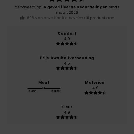
gebaseerd op
16 geverifieerde beoordelingen
sinds
maart 2026
69% van onze klanten bevelen dit product aan
Comfort
4.9
Prijs-kwaliteitverhouding
4.5
Maat
Materiaal
4.9
Te klein
Te groot
Kleur
4.9