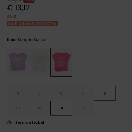
FAQ
Playsuits
tassen
bekijken
€ 13,12
Handsch
STORE LOCATOR
Schultas
& sjaals
SALE
Shorts
Snow
Schoolar
SALE ON SALE 25% EXTRA
Accessoi
CADEAUKAART
Hoeden 
Rokken
Accessoi
mutsen
Sangria Sunset
Kleur
VERLANGLIJST
Zonnebril
Wetsuits
Rashgua
4
5
6
7
8
neopreen
accessoi
10
12
14
16
Swim
Zie maattabel