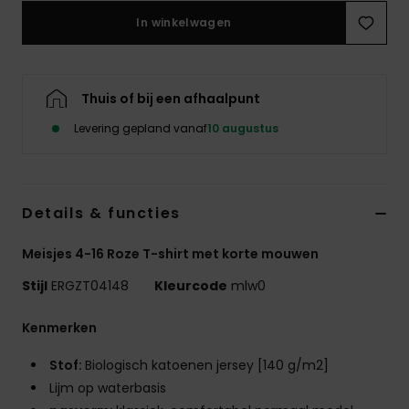
Kleding
In winkelwagen
Accessoi
Thuis of bij een afhaalpunt
Schoene
Levering gepland vanaf
10 augustus
Fitness
Details & functies
Snow
Meisjes 4-16 Roze T-shirt met korte mouwen
Stijl
ERGZT04148
Kleurcode
mlw0
Kenmerken
Stof:
Biologisch katoenen jersey [140 g/m2]
Lijm op waterbasis