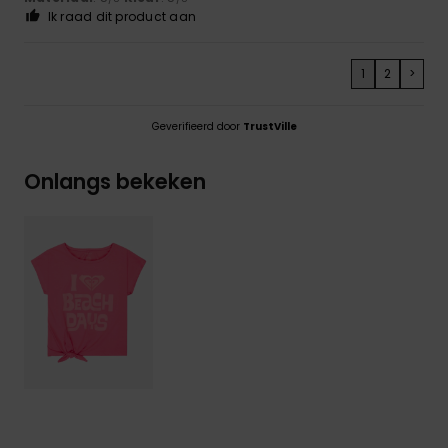
Ik raad dit product aan
1
2
>
Geverifieerd door
TrustVille
Onlangs bekeken