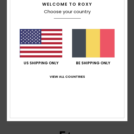
5
/5
WELCOME TO ROXY
Choose your country
Laurent
21. juni 2026
Geverifieerde aankoop
Great T-shirt
Comfort
: 5
Prijs-kwaliteitverhouding
: 5
Maat
: Perfecte
/5
/5
maat
Materiaal
: 5
Kleur
: 5
/5
/5
Ik raad dit product aan
US SHIPPING ONLY
BE SHIPPING ONLY
5
/5
VIEW ALL COUNTRIES
Alexandre
18. juni 2026
Geverifieerde aankoop
The T-shirt lives up to expectations
Comfort
: 5
Prijs-kwaliteitverhouding
: 5
Maat
: Perfecte
/5
/5
maat
Materiaal
: 5
Kleur
: 5
/5
/5