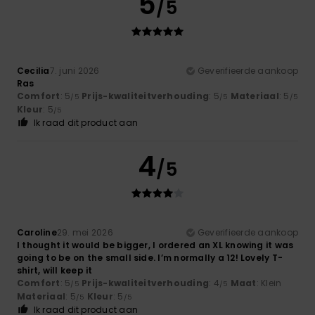
5
/5
Cecilia
7. juni 2026
Geverifieerde aankoop
Ras
Comfort
: 5
Prijs-kwaliteitverhouding
: 5
Materiaal
: 5
/5
/5
/5
Kleur
: 5
/5
Ik raad dit product aan
4
/5
Caroline
29. mei 2026
Geverifieerde aankoop
I thought it would be bigger, I ordered an XL knowing it was
going to be on the small side. I’m normally a 12! Lovely T-
shirt, will keep it
Comfort
: 5
Prijs-kwaliteitverhouding
: 4
Maat
: Klein
/5
/5
Materiaal
: 5
Kleur
: 5
/5
/5
Ik raad dit product aan