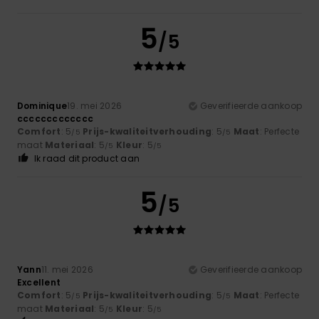
5
/5
Dominique
19. mei 2026
Geverifieerde aankoop
ccccccccccccc
Comfort
: 5
Prijs-kwaliteitverhouding
: 5
Maat
: Perfecte
/5
/5
maat
Materiaal
: 5
Kleur
: 5
/5
/5
Ik raad dit product aan
5
/5
Yann
11. mei 2026
Geverifieerde aankoop
Excellent
Comfort
: 5
Prijs-kwaliteitverhouding
: 5
Maat
: Perfecte
/5
/5
maat
Materiaal
: 5
Kleur
: 5
/5
/5