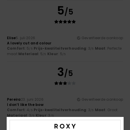
5
/5
Elise
5. juli 2026
Geverifieerde aankoop
A lovely cut and colour
Comfort
: 5
Prijs-kwaliteitverhouding
: 3
Maat
: Perfecte
/5
/5
maat
Materiaal
: 5
Kleur
: 5
/5
/5
3
/5
Pereira
23. juni 2026
Geverifieerde aankoop
I don’t like the bow
Comfort
: 4
Prijs-kwaliteitverhouding
: 3
Maat
: Groot
/5
/5
Materiaal
: 3
Kleur
: 3
/5
/5