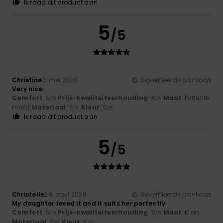
Ik raad dit product aan
5
/5
Christine
3. mei 2026
Geverifieerde aankoop
Very nice
Comfort
: 5
Prijs-kwaliteitverhouding
: 4
Maat
: Perfecte
/5
/5
maat
Materiaal
: 5
Kleur
: 5
/5
/5
Ik raad dit product aan
5
/5
Christelle
29. april 2026
Geverifieerde aankoop
My daughter loved it and it suits her perfectly
Comfort
: 5
Prijs-kwaliteitverhouding
: 5
Maat
: Klein
/5
/5
Materiaal
: 5
Kleur
: 5
/5
/5