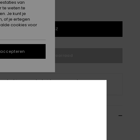
estaties van
 te weten te
n. Je kunt je
, of je ertegen
alde cookies voor
1SZ
 accepteren
Niet op voorraad
 product is momenteel niet op voorraad.
p andere opties
ils & functies
s Beige Strand Heuptas