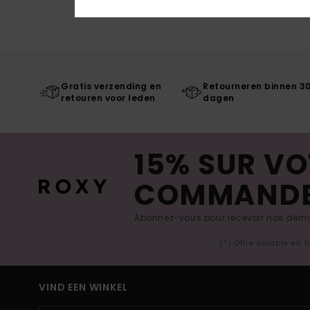
Gratis verzending en
Retourneren binnen 3
retouren voor leden
dagen
15% SUR VO
COMMAND
Abonnez-vous pour recevoir nos derniè
(*) Offre valable en 
VIND EEN WINKEL