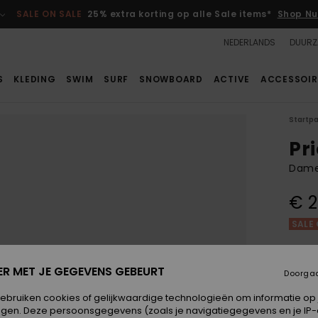
SALE ON SALE
25% extra korting op alle Sale items*
Shop Nu
NEDERLANDS
DUURZ
S
KLEDING
SWIM
SURF
SNOWBOARD
ACTIVE
ACCESSOIR
Startp
Pr
Dame
€ 2
SALE 
Kleur
ER MET JE GEGEVENS GEBEURT
Doorga
gebruiken cookies of gelijkwaardige technologieën om informatie op
egen. Deze persoonsgegevens (zoals je navigatiegegevens en je IP