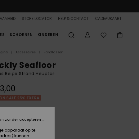
AAMHEID
STORE LOCATOR
HELP & CONTACT
CADEAUKAART
ES
SCHOENEN
KINDEREN
agina
Accessoires
Handtassen
ickly Seafloor
s Beige Strand Heuptas
3,00
ON SALE 25% EXTRA
Natural
an zonder accepteren
 je apparaat op te
-adres) kunnen