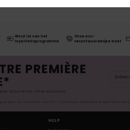
0
Word lid van het
Onze eco-
loyaliteitsprogramma
verantwoordelijke inzet
TRE PREMIÈRE
E*
res actus et nos offres exclusives.
ligne pour les nouveaux inscrits - Conditions détaillées disponibles dan
HULP