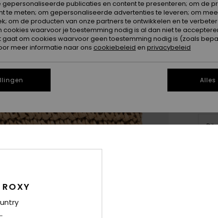
 gepersonaliseerde publicaties en content te presenteren; om de pr
nt te meten; om gepersonaliseerde advertenties te leveren; om meer
k; om de producten van onze partners te ontwikkelen en te verbetere
ookies waarvoor je toestemming nodig is al dan niet te accepteren
t gaat om cookies waarvoor geen toestemming nodig is (zoals bepa
oor meer informatie naar ons
cookiebeleid
en
privacybeleid
llingen
Alles
Dit
Koo
Deta
 ROXY
Dame
untry