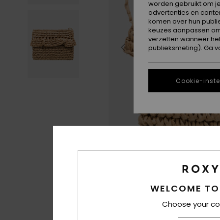
worden gebruikt om je
advertenties en conte
komen over hun publie
keuzes aanpassen om c
verzetten wanneer he
publieksmeting). Ga v
Cookie-inste
WELCOME TO
Choose your co