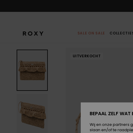
Ga
naar
Productinformatie
SALE ON SALE
COLLECTIE
UITVERKOCHT
BEPAAL ZELF WAT 
Wij en onze partners 
slaan en/of te raadpl