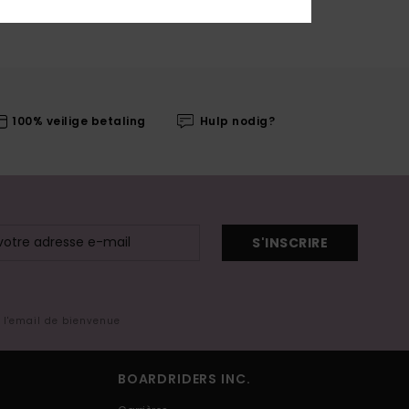
100% veilige betaling
Hulp nodig?
S'INSCRIRE
s l'email de bienvenue
BOARDRIDERS INC.