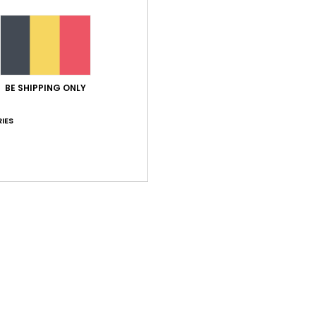
Stijl
E
Kenm
S
A
BE SHIPPING ONLY
B
IES
Same
Bez