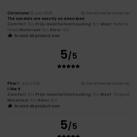
Christiane
28. juni 2026
Geverifieerde aankoop
The sandals are exactly as described
Comfort
: 5
Prijs-kwaliteitverhouding
: 5
Maat
: Perfecte
/5
/5
maat
Materiaal
: 5
Kleur
: 5
/5
/5
Ik raad dit product aan
5
/5
Pilar
15. juni 2026
Geverifieerde aankoop
I like it
Comfort
: 5
Prijs-kwaliteitverhouding
: 5
Maat
: Te groot
/5
/5
Materiaal
: 5
Kleur
: 5
/5
/5
Ik raad dit product aan
5
/5