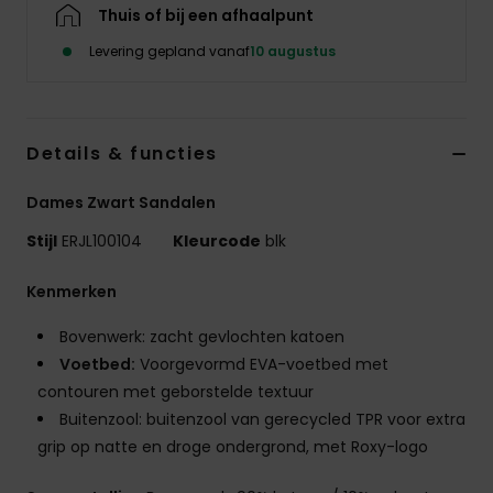
Kleding
Thuis of bij een afhaalpunt
Levering gepland vanaf
10 augustus
Accessoi
Schoene
Details & functies
Dames Zwart Sandalen
Fitness
Stijl
ERJL100104
Kleurcode
blk
Snow
Kenmerken
Bovenwerk: zacht gevlochten katoen
Voetbed:
Voorgevormd EVA-voetbed met
contouren met geborstelde textuur
Buitenzool: buitenzool van gerecycled TPR voor extra
grip op natte en droge ondergrond, met Roxy-logo