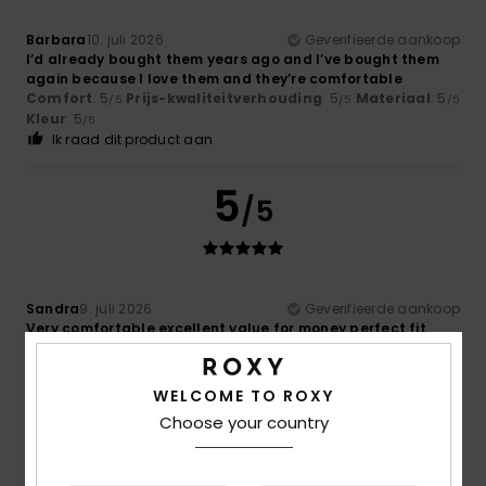
Barbara
10. juli 2026
Geverifieerde aankoop
I’d already bought them years ago and I’ve bought them
again because I love them and they’re comfortable
Comfort
: 5
Prijs-kwaliteitverhouding
: 5
Materiaal
: 5
/5
/5
/5
Kleur
: 5
/5
Ik raad dit product aan
5
/5
Sandra
9. juli 2026
Geverifieerde aankoop
Very comfortable excellent value for money perfect fit
Comfort
: 5
Prijs-kwaliteitverhouding
: 5
Maat
: Perfecte
/5
/5
maat
Materiaal
: 5
Kleur
: 5
/5
/5
Ik raad dit product aan
WELCOME TO ROXY
Choose your country
5
/5