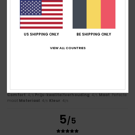
Ariane
8. juli 2026
Geverifieerde aankoop
Satisfied
Comfort
: 5
Prijs-kwaliteitverhouding
: 5
Maat
: Perfecte
/5
/5
US SHIPPING ONLY
BE SHIPPING ONLY
maat
Materiaal
: 5
Kleur
: 5
/5
/5
VIEW ALL COUNTRIES
4
/5
Itziar
6. juli 2026
Geverifieerde aankoop
Bon
Comfort
: 4
Prijs-kwaliteitverhouding
: 4
Maat
: Perfecte
/5
/5
maat
Materiaal
: 4
Kleur
: 4
/5
/5
5
/5