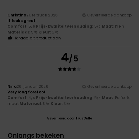
Christina
21. februari 2026
Geverifieerde aankoop
It looks great!
Comfort
: 5
Prijs-kwaliteitverhouding
: 5
Maat
: Klein
/5
/5
Materiaal
: 5
Kleur
: 5
/5
/5
Ik raad dit product aan
4
/5
Nina
26. januari 2026
Geverifieerde aankoop
Very long forefoot
Comfort
: 4
Prijs-kwaliteitverhouding
: 5
Maat
: Perfecte
/5
/5
maat
Materiaal
: 5
Kleur
: 5
/5
/5
Geverifieerd door
TrustVille
Onlangs bekeken