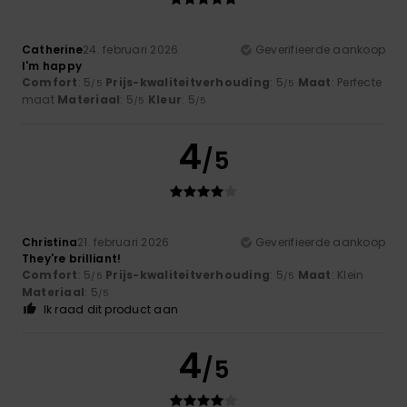
Catherine
24. februari 2026
Geverifieerde aankoop
I'm happy
Comfort
: 5
Prijs-kwaliteitverhouding
: 5
Maat
: Perfecte
/5
/5
maat
Materiaal
: 5
Kleur
: 5
/5
/5
4
/5
Christina
21. februari 2026
Geverifieerde aankoop
They're brilliant!
Comfort
: 5
Prijs-kwaliteitverhouding
: 5
Maat
: Klein
/5
/5
Materiaal
: 5
/5
Ik raad dit product aan
4
/5