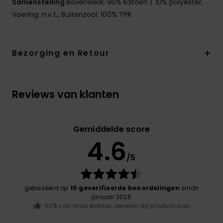
Samenstelling
Bovenwerk: 90% katoen / 10% polyester,
Voering: n.v.t., Buitenzool: 100% TPR
Bezorging en Retour
Reviews van klanten
Gemiddelde score
4.6
/5
gebaseerd op
10 geverifieerde beoordelingen
sinds
januari 2026
60% van onze klanten bevelen dit product aan