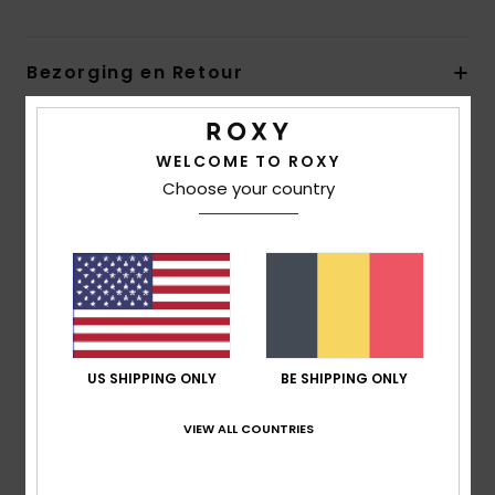
Bezorging en Retour
Reviews van klanten
WELCOME TO ROXY
Choose your country
Gemiddelde score
5.0
/5
gebaseerd op
1 geverifieerde beoordelingen
sinds
US SHIPPING ONLY
BE SHIPPING ONLY
oktober 2025
100% van onze klanten bevelen dit product aan
VIEW ALL COUNTRIES
Comfort
5.0