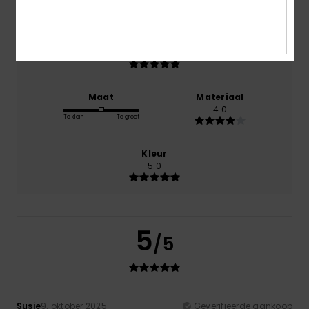
Prijs-kwaliteitverhouding
5.0
Maat
Materiaal
4.0
Te klein
Te groot
Kleur
5.0
5
/5
Susie
9. oktober 2025
Geverifieerde aankoop