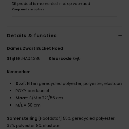
Kleding
Dit product is momenteel niet op voorraad.
Koop andere opties
Accessoi
Details & functies
Schoene
Dames Zwart Bucket Hoed
Fitness
Stijl
ERJHA04386
Kleurcode
kvj0
Snow
Kenmerken
Stof:
Effen gerecycled polyester, polyester, elastaan
ROXY borduursel
Maat:
S/M = 22"/56 cm
M/L = 58 cm
Samenstelling
[Hoofdstof] 55% gerecycled polyester,
37% polyester 8% elastaan