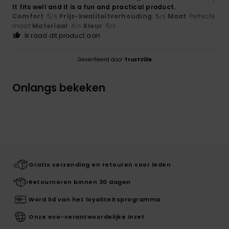
It fits well and it is a fun and practical product.
Comfort
: 5
Prijs-kwaliteitverhouding
: 5
Maat
: Perfecte
/5
/5
maat
Materiaal
: 4
Kleur
: 5
/5
/5
Ik raad dit product aan
Geverifieerd door
TrustVille
Onlangs bekeken
Gratis verzending en retouren voor leden
Retourneren binnen 30 dagen
Word lid van het loyaliteitsprogramma
Onze eco-verantwoordelijke inzet