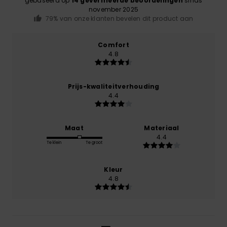
gebaseerd op
14 geverifieerde beoordelingen
sinds
november 2025
79% van onze klanten bevelen dit product aan
Comfort
4.8
Prijs-kwaliteitverhouding
4.4
Maat
Materiaal
4.4
Te klein
Te groot
Kleur
4.8