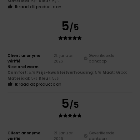
Materiaal
: 5
Kleur
: 5
/5
/5
Ik raad dit product aan
5
/5
Client anonyme
21. januari
Geverifieerde
vérifié
2026
aankoop
Nice and warm
Comfort
: 5
Prijs-kwaliteitverhouding
: 5
Maat
: Groot
/5
/5
Materiaal
: 5
Kleur
: 5
/5
/5
Ik raad dit product aan
5
/5
Client anonyme
21. januari
Geverifieerde
vérifié
2026
aankoop