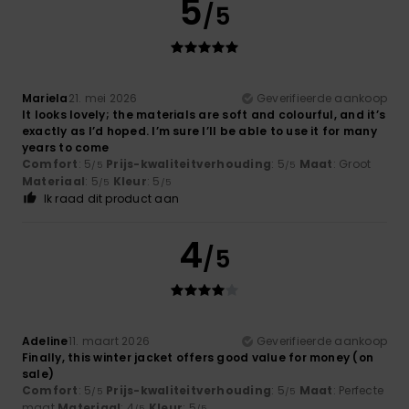
5
/5
Mariela
21. mei 2026
Geverifieerde aankoop
It looks lovely; the materials are soft and colourful, and it’s
exactly as I’d hoped. I’m sure I’ll be able to use it for many
years to come
Comfort
: 5
Prijs-kwaliteitverhouding
: 5
Maat
: Groot
/5
/5
Materiaal
: 5
Kleur
: 5
/5
/5
Ik raad dit product aan
4
/5
Adeline
11. maart 2026
Geverifieerde aankoop
Finally, this winter jacket offers good value for money (on
sale)
Comfort
: 5
Prijs-kwaliteitverhouding
: 5
Maat
: Perfecte
/5
/5
maat
Materiaal
: 4
Kleur
: 5
/5
/5