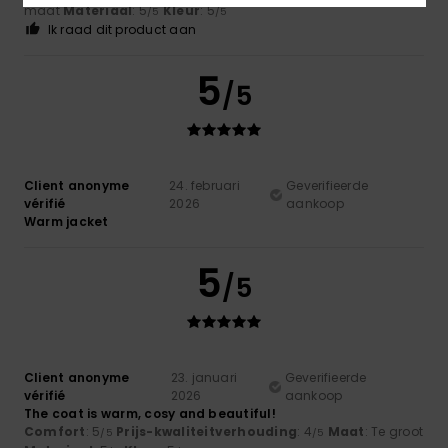
maat
Materiaal
: 5
Kleur
: 5
/5
/5
Ik raad dit product aan
5
/5
Client anonyme
24. februari
Geverifieerde
vérifié
2026
aankoop
Warm jacket
5
/5
Client anonyme
23. januari
Geverifieerde
vérifié
2026
aankoop
The coat is warm, cosy and beautiful!
Comfort
: 5
Prijs-kwaliteitverhouding
: 4
Maat
: Te groot
/5
/5