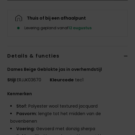
Kleding
Thuis of bij een afhaalpunt
Accessoi
Levering gepland vanaf
12 augustus
Schoene
Details & functies
Fitness
Dames Beige Geblokte jas in overhemdstijl
Snow
Stijl
ERJJK03670
Kleurcode
tec1
Kenmerken
Stof:
Polyester wool textured jacquard
Pasvorm:
lengte tot het midden van de
bovenbenen
Voering:
Gevoerd met donzig sherpa