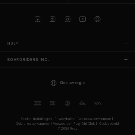
HULP
BOARDRIDERS INC.
Kies uw regio
Cookie-instellingen |
Privacybeleid |
Verkoopvoorwaarden |
Gebruiksvoorwaarden |
Voowaarden Roxy Girl Club |
Cookiebeleid
© 2026 Roxy