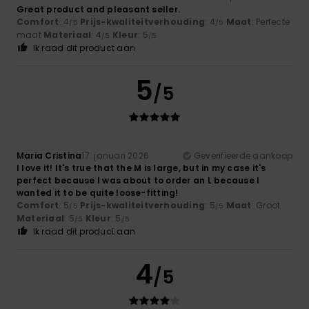
Great product and pleasant seller.
Comfort
: 4
Prijs-kwaliteitverhouding
: 4
Maat
: Perfecte
/5
/5
maat
Materiaal
: 4
Kleur
: 5
/5
/5
Ik raad dit product aan
5
/5
Maria Cristina
17. januari 2026
Geverifieerde aankoop
I love it! It's true that the M is large, but in my case it's
perfect because I was about to order an L because I
wanted it to be quite loose-fitting!
Comfort
: 5
Prijs-kwaliteitverhouding
: 5
Maat
: Groot
/5
/5
Materiaal
: 5
Kleur
: 5
/5
/5
Ik raad dit product aan
4
/5