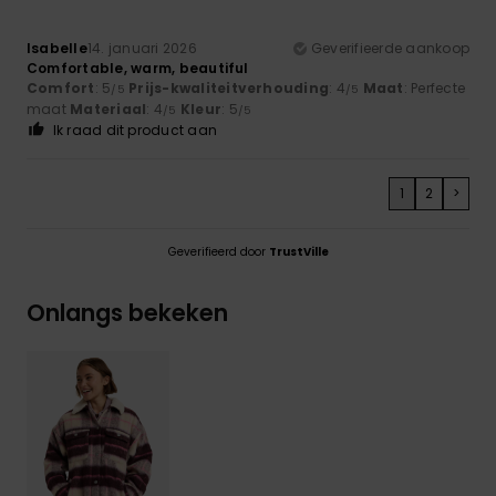
Isabelle
14. januari 2026
Geverifieerde aankoop
Comfortable, warm, beautiful
Comfort
: 5
Prijs-kwaliteitverhouding
: 4
Maat
: Perfecte
/5
/5
maat
Materiaal
: 4
Kleur
: 5
/5
/5
Ik raad dit product aan
1
2
>
Geverifieerd door
TrustVille
Onlangs bekeken