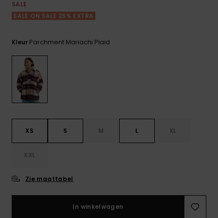
FAQ
Playsuits
tassen
SALE
bekijken
Handsch
SALE ON SALE 25% EXTRA
STORE LOCATOR
Schultas
& sjaals
Shorts
Snow
Schoolar
Accessoi
Parchment Mariachi Plaid
Kleur
CADEAUKAART
Hoeden 
Rokken
Accessoi
mutsen
VERLANGLIJST
Zonnebril
Wetsuits
XS
S
M
L
XL
Rashgua
XXL
neopreen
accessoi
Zie maattabel
Swim
In winkelwagen