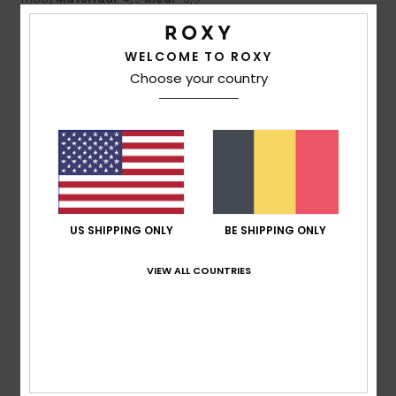
Ik raad dit product aan
5
WELCOME TO ROXY
/5
Choose your country
Bianca
1. maart 2026
Geverifieerde aankoop
Prachtige overhemdjas. Lekker warm, ziet er stoer uit
Comfort
: 5
Prijs-kwaliteitverhouding
: 5
Maat
: Perfecte
/5
/5
maat
Materiaal
: 5
Kleur
: 5
/5
/5
Ik raad dit product aan
US SHIPPING ONLY
BE SHIPPING ONLY
5
/5
VIEW ALL COUNTRIES
Lauriane
27. februari 2026
Geverifieerde aankoop
It fits me perfectly and is very comfortable
Comfort
: 5
Prijs-kwaliteitverhouding
: 5
Maat
: Perfecte
/5
/5