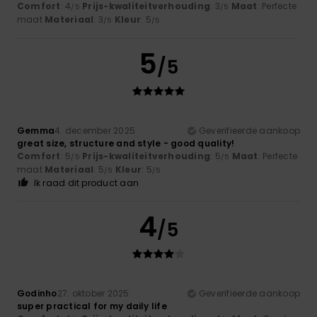
Comfort
: 4
Prijs-kwaliteitverhouding
: 3
Maat
: Perfecte
/5
/5
maat
Materiaal
: 3
Kleur
: 5
/5
/5
5
/5
Gemma
4. december 2025
Geverifieerde aankoop
great size, structure and style - good quality!
Comfort
: 5
Prijs-kwaliteitverhouding
: 5
Maat
: Perfecte
/5
/5
maat
Materiaal
: 5
Kleur
: 5
/5
/5
Ik raad dit product aan
4
/5
Godinho
27. oktober 2025
Geverifieerde aankoop
super practical for my daily life