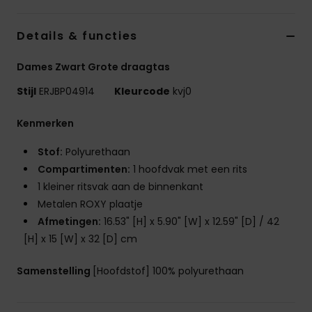
Kleding
Details & functies
Accessoi
Dames Zwart Grote draagtas
Schoene
Stijl
ERJBP04914
Kleurcode
kvj0
Kenmerken
Fitness
Stof:
Polyurethaan
Compartimenten:
1 hoofdvak met een rits
Snow
1 kleiner ritsvak aan de binnenkant
Metalen ROXY plaatje
Afmetingen:
16.53" [H] x 5.90" [W] x 12.59" [D] / 42
[H] x 15 [W] x 32 [D] cm
Samenstelling
[Hoofdstof] 100% polyurethaan