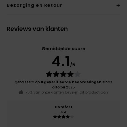
Bezorging en Retour
Reviews van klanten
Gemiddelde score
4.1
/5
gebaseerd op
8 geverifieerde beoordelingen
sinds
oktober 2025
75% van onze klanten bevelen dit product aan
Comfort
4.4