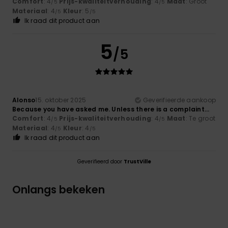
Comfort
: 4
Prijs-kwaliteitverhouding
: 4
Maat
: Groot
/5
/5
Materiaal
: 4
Kleur
: 5
/5
/5
Ik raad dit product aan
5
/5
Alonso
15. oktober 2025
Geverifieerde aankoop
Because you have asked me. Unless there is a complaint...
Comfort
: 4
Prijs-kwaliteitverhouding
: 4
Maat
: Te groot
/5
/5
Materiaal
: 4
Kleur
: 4
/5
/5
Ik raad dit product aan
Geverifieerd door
TrustVille
Onlangs bekeken