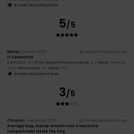
Ik raad dit product aan
5
/5
Maria
3. januari 2026
Geverifieerde aankoop
It's beautiful.
Comfort
: 5
Prijs-kwaliteitverhouding
: 5
Maat
: Perfecte
/5
/5
maat
Materiaal
: 5
Kleur
: 5
/5
/5
Ik raad dit product aan
3
/5
Christin
6. december 2025
Geverifieerde aankoop
Average bag, laptop should have a separate
compartment inside the bag.