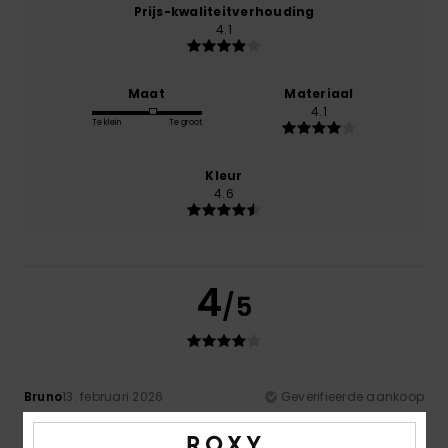
Prijs-kwaliteitverhouding
4.1
Maat
Materiaal
4.1
Te klein
Te groot
Kleur
4.6
4
/5
Bruno
13. februari 2026
Geverifieerde aankoop
none
Comfort
: 5
Prijs-kwaliteitverhouding
: 4
Maat
: Perfecte
/5
/5