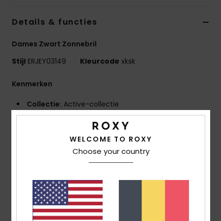
Kleding
Details & functies
Accessoi
Dames Zwart Zonnebril
Stijl
ERJEY03149
Kleurcode
xksk
Schoene
Kenmerken
Fitness
Collectie:
Active-collectie
Stof:
Stof van biologisch nylon en polycarbonaat
Snow
UV-bescherming:
100% UV-bescherming
WELCOME TO ROXY
Glas:
Vervormingsvrije, splinterbestendige glazen
Choose your country
van polycarbonaat
Glas:
48 mm/Brug: 21 mm/Poten: 140 mm/Hoogte
glas: 40 mm
Montuur:
Bio-nylon montuur
Kromming:
basiscurve: 4
Andere kenmerken:
Cat.3