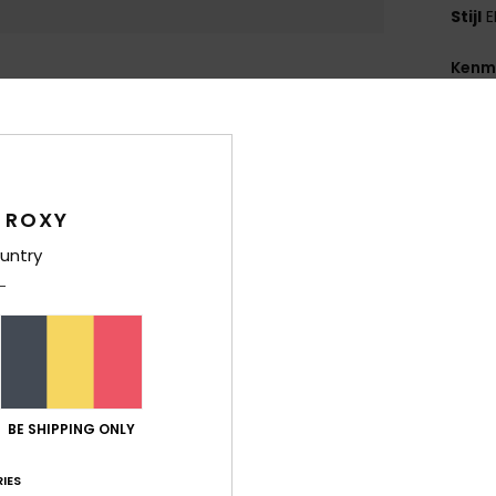
Stijl
E
Kenm
C
S
U
G
 ROXY
pol
G
untry
40
M
K
G
A
H
BE SHIPPING ONLY
G
D
IES