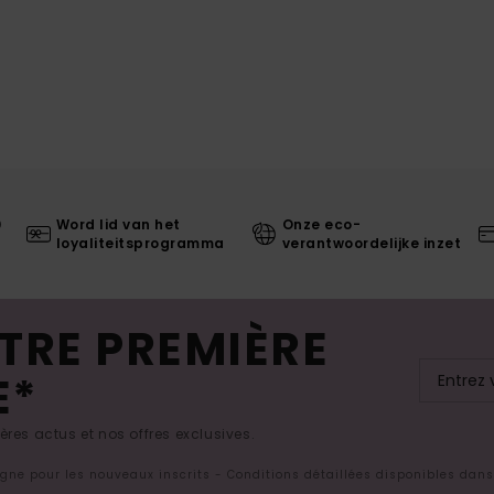
0
Word lid van het
Onze eco-
loyaliteitsprogramma
verantwoordelijke inzet
TRE PREMIÈRE
E*
res actus et nos offres exclusives.
ligne pour les nouveaux inscrits - Conditions détaillées disponibles dan