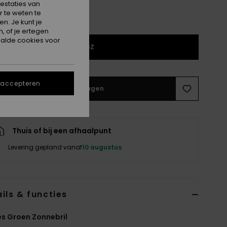
estaties van
 te weten te
n. Je kunt je
, of je ertegen
alde cookies voor
1SZ
 accepteren
In winkelwagen
Thuis of bij een afhaalpunt
Levering gepland vanaf
10 augustus
ils & functies
s Groen Zonnebril