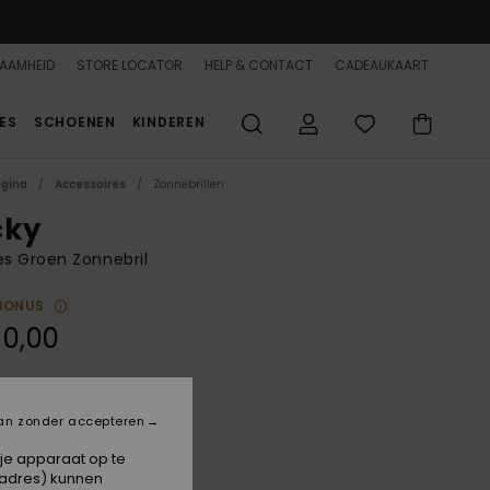
AAMHEID
STORE LOCATOR
HELP & CONTACT
CADEAUKAART
ES
SCHOENEN
KINDEREN
agina
Accessoires
Zonnebrillen
cky
s Groen Zonnebril
BONUS
90,00
Crystal Grey/green Grad
an zonder accepteren
 je apparaat op te
-adres) kunnen