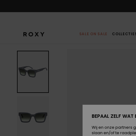
Ga
naar
Productinformatie
SALE ON SALE
COLLECTIE
BEPAAL ZELF WAT 
Wij en onze partners 
slaan en/of te raadpl