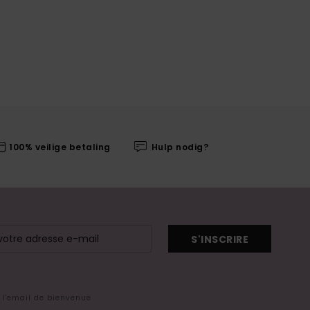
100% veilige betaling
Hulp nodig?
S'INSCRIRE
s l'email de bienvenue