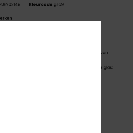
RJEY03148
Kleurcode
gsc9
erken
ollectie:
Active-collectie
tof:
Stof van biologisch nylon en polycarbonaat
V-bescherming:
100% UV-bescherming
las:
Vervormingsvrije, splinterbestendige glazen van
ycarbonaat
las:
48 mm/Brug: 21 mm/Poten: 140 mm/Hoogte glas:
 mm
ontuur:
Bio-nylon montuur
romming:
basiscurve: 4
arantie:
2 jaar garantie
ndere kenmerken:
Cat.3
oesje van zacht microfiber
emaakt in Italië
ownload de
Verklaring Van Overeenstemming