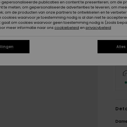
 gepersonaliseerde publicaties en content te presenteren; om de pr
nt te meten; om gepersonaliseerde advertenties te leveren; om meer
k; om de producten van onze partners te ontwikkelen en te verbetere
ookies waarvoor je toestemming nodig is al dan niet te accepteren
t gaat om cookies waarvoor geen toestemming nodig is (zoals bepa
oor meer informatie naar ons
cookiebeleid
en
privacybeleid
llingen
Alles
Deta
Dame