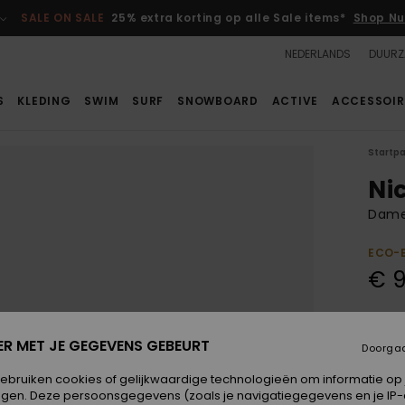
SALE ON SALE
25% extra korting op alle Sale items*
Shop Nu
NEDERLANDS
DUURZ
S
KLEDING
SWIM
SURF
SNOWBOARD
ACTIVE
ACCESSOIR
Startp
Ni
Dame
ECO-
€ 
Kleur
ER MET JE GEGEVENS GEBEURT
Doorga
gebruiken cookies of gelijkwaardige technologieën om informatie op
egen. Deze persoonsgegevens (zoals je navigatiegegevens en je IP