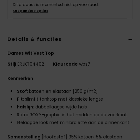
Kleding
Dit product is momenteel niet op voorraad.
Koop andere opties
Accessoi
Details & functies
Schoene
Dames Wit Vest Top
Fitness
Stijl
ERJKT04402
Kleurcode
wbs7
Snow
Kenmerken
Stof:
katoen en elastaan [250 g/m2]
Fit:
slimfit tanktop met klassieke lengte
halslijn:
dubbellaagse wijde hals
Retro ROXY-graphic in het midden op de voorkant
Gelaagde look met minibralette aan de binnenkant
Samenstelling
[Hoofdstof] 95% katoen, 5% elastaan