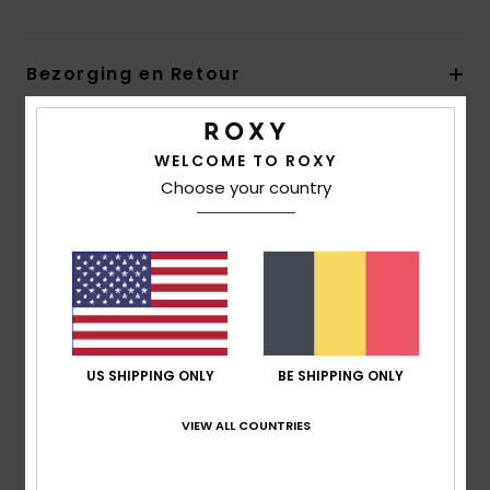
Bezorging en Retour
Reviews van klanten
WELCOME TO ROXY
Choose your country
Gemiddelde score
5.0
/5
gebaseerd op
1 geverifieerde beoordelingen
sinds
US SHIPPING ONLY
BE SHIPPING ONLY
mei 2026
100% van onze klanten bevelen dit product aan
VIEW ALL COUNTRIES
Comfort
5.0