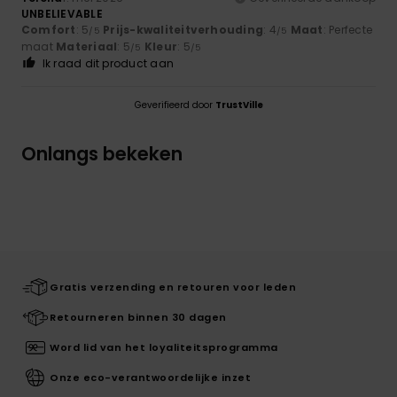
UNBELIEVABLE
Comfort
: 5
Prijs-kwaliteitverhouding
: 4
Maat
: Perfecte
/5
/5
maat
Materiaal
: 5
Kleur
: 5
/5
/5
Ik raad dit product aan
Geverifieerd door
TrustVille
Onlangs bekeken
Gratis verzending en retouren voor leden
Retourneren binnen 30 dagen
Word lid van het loyaliteitsprogramma
Onze eco-verantwoordelijke inzet