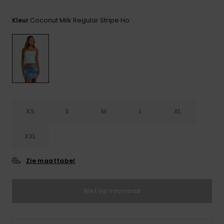
FAQ
Playsuits
tassen
bekijken
Handsch
Coconut Milk Regular Stripe Ho
Kleur
STORE LOCATOR
Schultas
& sjaals
Shorts
Snow
Schoolar
Accessoi
CADEAUKAART
Hoeden 
Rokken
Accessoi
mutsen
VERLANGLIJST
Zonnebril
XS
S
M
L
XL
Wetsuits
XXL
Rashgua
neopreen
Zie maattabel
accessoi
Niet op voorraad
Swim