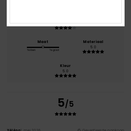
Prijs-kwaliteitverhouding
4.0
Maat
Materiaal
5.0
Te klein
Te groot
Kleur
5.0
5
/5
Yéléna
1. mei 2026
Geverifieerde aankoop