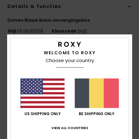
Kleding
Details & functies
Dames Blauw Basic vervangingslens
Accessoi
Stijl
ERJGL03008
Kleurcode
blq3
Schoene
Kenmerken
WELCOME TO ROXY
Lens:
Dubbele cilindrische lens
Fitness
Choose your country
Anti-condens- en krasbestendige coating
UV-bescherming:
100% UV-bescherming
Snow
Garantie:
2 jaar garantie
Norm:
Gecertificeerd EN 174
Samenstelling
[Hoofdstof] 100% plastic
US SHIPPING ONLY
BE SHIPPING ONLY
Bezorging en Retour
VIEW ALL COUNTRIES