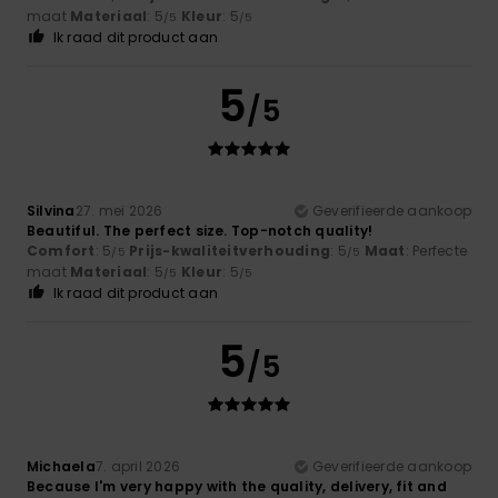
maat
Materiaal
: 5
Kleur
: 5
/5
/5
Ik raad dit product aan
5
/5
Silvina
27. mei 2026
Geverifieerde aankoop
Beautiful. The perfect size. Top-notch quality!
Comfort
: 5
Prijs-kwaliteitverhouding
: 5
Maat
: Perfecte
/5
/5
maat
Materiaal
: 5
Kleur
: 5
/5
/5
Ik raad dit product aan
5
/5
Michaela
7. april 2026
Geverifieerde aankoop
Because I'm very happy with the quality, delivery, fit and