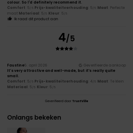
colour. So I'd definitely recommend it.
Comfort
: 5
Prijs-kwaliteitverhouding
: 5
Maat
: Perfecte
/5
/5
maat
Materiaal
: 5
Kleur
: 5
/5
/5
Ik raad dit product aan
4
/5
Faustine
5. april 2026
Geverifieerde aankoop
It’s very attractive and well-made, but it’s really quite
small.
Comfort
: 5
Prijs-kwaliteitverhouding
: 4
Maat
: Te klein
/5
/5
Materiaal
: 5
Kleur
: 5
/5
/5
Geverifieerd door
TrustVille
Onlangs bekeken