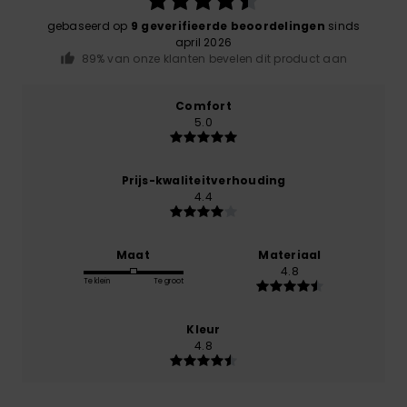
gebaseerd op
9 geverifieerde beoordelingen
sinds
april 2026
89% van onze klanten bevelen dit product aan
Comfort
5.0
Prijs-kwaliteitverhouding
4.4
Maat
Materiaal
4.8
Te klein
Te groot
Kleur
4.8