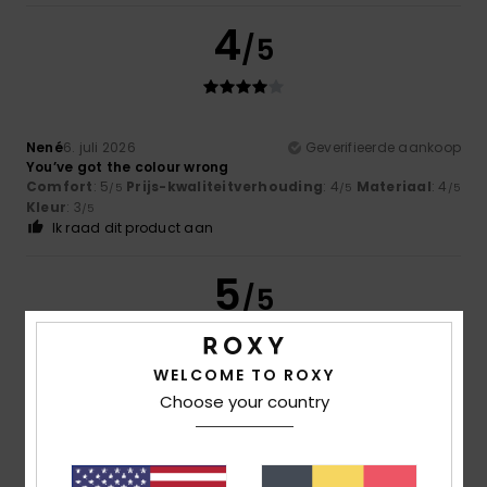
4
/5
Nené
6. juli 2026
Geverifieerde aankoop
You’ve got the colour wrong
Comfort
: 5
Prijs-kwaliteitverhouding
: 4
Materiaal
: 4
/5
/5
/5
Kleur
: 3
/5
Ik raad dit product aan
5
/5
WELCOME TO ROXY
Elisa
5. juli 2026
Geverifieerde aankoop
Choose your country
Because it’s useful and really lovely
Comfort
: 5
Prijs-kwaliteitverhouding
: 5
Maat
: Te groot
/5
/5
Materiaal
: 5
Kleur
: 5
/5
/5
Ik raad dit product aan