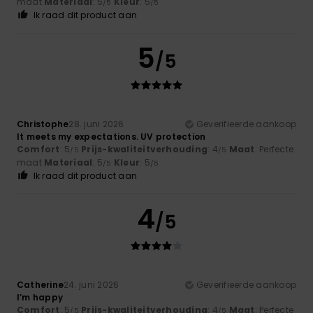
maat
Materiaal
: 5
Kleur
: 5
/5
/5
Ik raad dit product aan
5
/5
Christophe
28. juni 2026
Geverifieerde aankoop
It meets my expectations. UV protection
Comfort
: 5
Prijs-kwaliteitverhouding
: 4
Maat
: Perfecte
/5
/5
maat
Materiaal
: 5
Kleur
: 5
/5
/5
Ik raad dit product aan
4
/5
Catherine
24. juni 2026
Geverifieerde aankoop
I’m happy
Comfort
: 5
Prijs-kwaliteitverhouding
: 4
Maat
: Perfecte
/5
/5