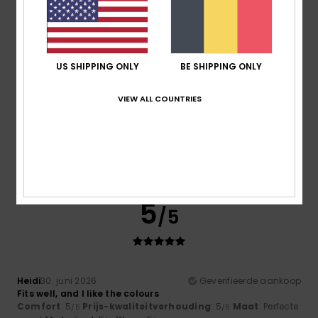
4
/5
US SHIPPING ONLY
BE SHIPPING ONLY
VIEW ALL COUNTRIES
Fiona
5. juli 2026
Geverifieerde aankoop
Sleeves are a bit baggy at the forearms, but otherwise
perfect
Comfort
: 5
Prijs-kwaliteitverhouding
: 4
Materiaal
: 4
/5
/5
/5
Kleur
: 5
/5
Ik raad dit product aan
5
/5
Heidi
30. juni 2026
Geverifieerde aankoop
Fits well, and I like the colours
Comfort
: 5
Prijs-kwaliteitverhouding
: 5
Maat
: Perfecte
/5
/5