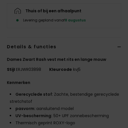
Kleding
Thuis of bij een afhaalpunt
Accessoi
Levering gepland vanaf
8 augustus
Schoene
Details & functies
Fitness
Dames Zwart Rash vest met rits en lange mouw
Stijl
ERJWR03898
Kleurcode
kvj5
Snow
Kenmerken
Gerecyclede stof:
Zachte, bestendige gerecyclede
stretchstof
pasvorm:
aansluitend model
UV-bescherming:
50+ UPF zonnebescherming
Thermisch geprint ROXY-logo