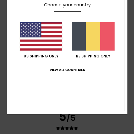
Choose your country
Client anonyme
29. januari
Geverifieerde
vérifié
2026
aankoop
Quality vs price
Maat
: Groot
Ik raad dit product aan
5
/5
US SHIPPING ONLY
BE SHIPPING ONLY
VIEW ALL COUNTRIES
Client anonyme
29. januari
Geverifieerde
vérifié
2026
aankoop
Good quality
Maat
: Groot
Ik raad dit product aan
5
/5