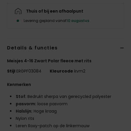
Kleding
Thuis of bij een afhaalpunt
Accessoi
Levering gepland vanaf
10 augustus
Schoene
Details & functies
Fitness
Meisjes 4-16 Zwart Polar fleece met rits
Stijl
ERGPF03084
Kleurcode
kvm2
Snow
Kenmerken
Stof:
Bedrukt sherpa van gerecycled polyester
pasvorm:
loose pasvorm
Halslijn:
Hoge kraag
Nylon rits
Leren Roxy-patch op de linkermouw