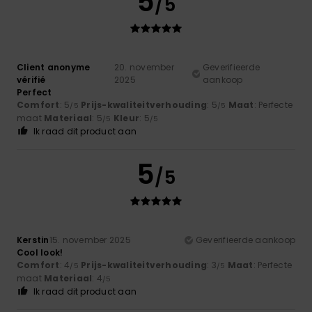
5
/5
Client anonyme
20. november
Geverifieerde
vérifié
2025
aankoop
Perfect
Comfort
: 5
Prijs-kwaliteitverhouding
: 5
Maat
: Perfecte
/5
/5
maat
Materiaal
: 5
Kleur
: 5
/5
/5
Ik raad dit product aan
5
/5
Kerstin
15. november 2025
Geverifieerde aankoop
Cool look!
Comfort
: 4
Prijs-kwaliteitverhouding
: 3
Maat
: Perfecte
/5
/5
maat
Materiaal
: 4
/5
Ik raad dit product aan