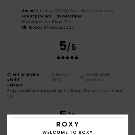
Amine
15. februari 2026
Geverifieerde aankoop
Great product – as described
Materiaal
: 5
Kleur
: 5
/5
/5
Ik raad dit product aan
5
/5
Client anonyme
3. februari
Geverifieerde
vérifié
2026
aankoop
Perfect
Prijs-kwaliteitverhouding
: 5
Maat
: Perfecte maat
Kleur
:
/5
5
/5
5
/5
WELCOME TO ROXY