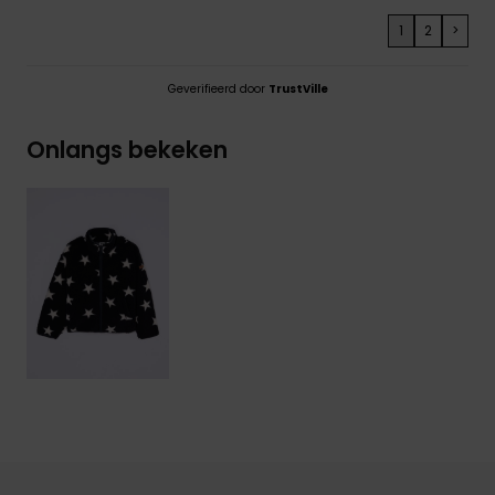
1
2
>
Geverifieerd door
TrustVille
Onlangs bekeken