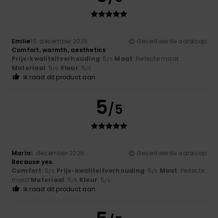
Emilie
10. december 2025
Geverifieerde aankoop
Comfort, warmth, aesthetics
Prijs-kwaliteitverhouding
: 5
Maat
: Perfecte maat
/5
Materiaal
: 5
Kleur
: 5
/5
/5
Ik raad dit product aan
5
/5
María
1. december 2025
Geverifieerde aankoop
Because yes.
Comfort
: 5
Prijs-kwaliteitverhouding
: 5
Maat
: Perfecte
/5
/5
maat
Materiaal
: 5
Kleur
: 5
/5
/5
Ik raad dit product aan