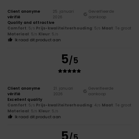
Client anonyme
25. januari
Geverifieerde
vérifié
2026
aankoop
Quality and attractive
Comfort
: 5
Prijs-kwaliteitverhouding
: 5
Maat
: Te groot
/5
/5
Materiaal
: 5
Kleur
: 5
/5
/5
Ik raad dit product aan
5
/5
Client anonyme
21. januari
Geverifieerde
vérifié
2026
aankoop
Excellent quality
Comfort
: 5
Prijs-kwaliteitverhouding
: 4
Maat
: Te groot
/5
/5
Materiaal
: 5
Kleur
: 5
/5
/5
Ik raad dit product aan
5
/5