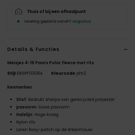
Kleding
Thuis of bij een afhaalpunt
Accessoi
Levering gepland vanaf
11 augustus
Schoene
Details & functies
Fitness
Meisjes 4-16 Paars Polar fleece met rits
Stijl
ERGPF03084
Kleurcode
phr2
Snow
Kenmerken
Stof:
Bedrukt sherpa van gerecycled polyester
pasvorm:
loose pasvorm
Halslijn:
Hoge kraag
Nylon rits
Leren Roxy-patch op de linkermouw