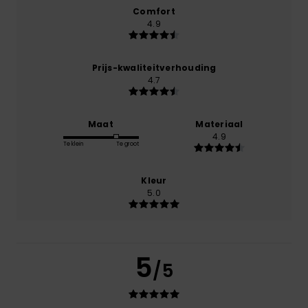
Comfort
4.9
Prijs-kwaliteitverhouding
4.7
Maat
Materiaal
4.9
Te klein
Te groot
Kleur
5.0
5
/5