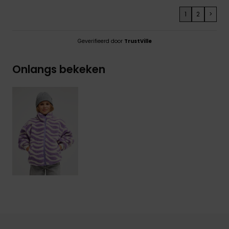
1
2
>
Geverifieerd door
TrustVille
Onlangs bekeken