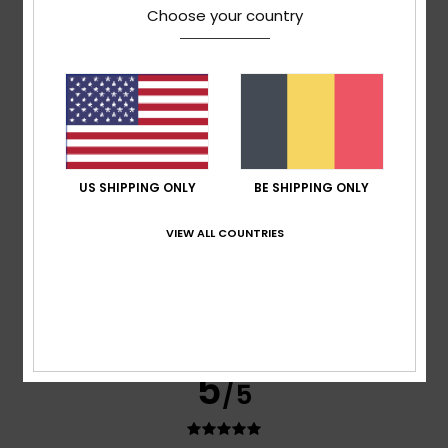
Choose your country
Client anonyme
29. januari
Geverifieerde
vérifié
2026
aankoop
Quality vs price
Maat
: Groot
Ik raad dit product aan
5
/5
US SHIPPING ONLY
BE SHIPPING ONLY
VIEW ALL COUNTRIES
Client anonyme
29. januari
Geverifieerde
vérifié
2026
aankoop
Good quality
Maat
: Groot
Ik raad dit product aan
5
/5