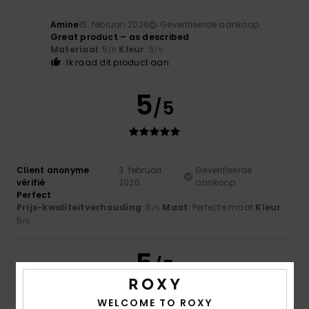
Amine
15. februari 2026
Geverifieerde aankoop
Great product – as described
Materiaal
: 5
Kleur
: 5
/5
/5
Ik raad dit product aan
5
/5
Client anonyme
3. februari
Geverifieerde
vérifié
2026
aankoop
Perfect
Prijs-kwaliteitverhouding
: 5
Maat
: Perfecte maat
Kleur
:
/5
5
/5
5
/5
WELCOME TO ROXY