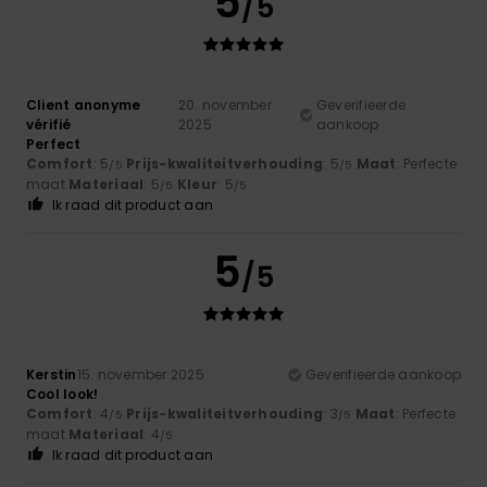
5
/5
Client anonyme
20. november
Geverifieerde
vérifié
2025
aankoop
Perfect
Comfort
: 5
Prijs-kwaliteitverhouding
: 5
Maat
: Perfecte
/5
/5
maat
Materiaal
: 5
Kleur
: 5
/5
/5
Ik raad dit product aan
5
/5
Kerstin
15. november 2025
Geverifieerde aankoop
Cool look!
Comfort
: 4
Prijs-kwaliteitverhouding
: 3
Maat
: Perfecte
/5
/5
maat
Materiaal
: 4
/5
Ik raad dit product aan