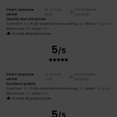
Client anonyme
25. januari
Geverifieerde
vérifié
2026
aankoop
Quality and attractive
Comfort
: 5
Prijs-kwaliteitverhouding
: 5
Maat
: Te groot
/5
/5
Materiaal
: 5
Kleur
: 5
/5
/5
Ik raad dit product aan
5
/5
Client anonyme
21. januari
Geverifieerde
vérifié
2026
aankoop
Excellent quality
Comfort
: 5
Prijs-kwaliteitverhouding
: 4
Maat
: Te groot
/5
/5
Materiaal
: 5
Kleur
: 5
/5
/5
Ik raad dit product aan
5
/5