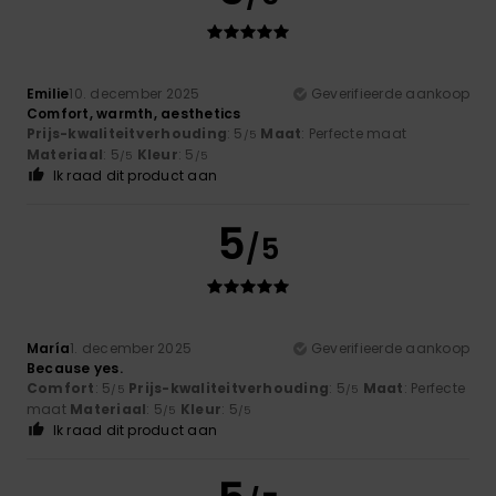
Emilie
10. december 2025
Geverifieerde aankoop
Comfort, warmth, aesthetics
Prijs-kwaliteitverhouding
: 5
Maat
: Perfecte maat
/5
Materiaal
: 5
Kleur
: 5
/5
/5
Ik raad dit product aan
5
/5
María
1. december 2025
Geverifieerde aankoop
Because yes.
Comfort
: 5
Prijs-kwaliteitverhouding
: 5
Maat
: Perfecte
/5
/5
maat
Materiaal
: 5
Kleur
: 5
/5
/5
Ik raad dit product aan