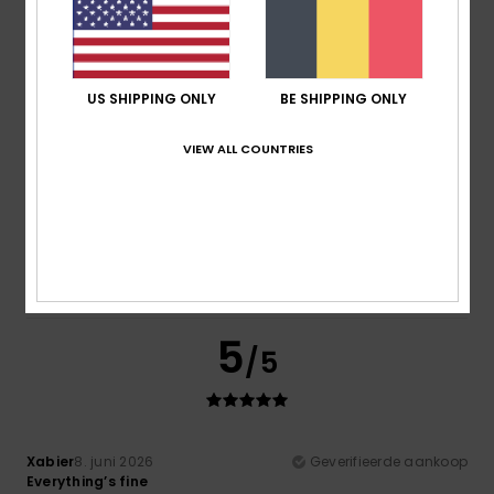
5
US SHIPPING ONLY
BE SHIPPING ONLY
/5
VIEW ALL COUNTRIES
Charlotte
10. juli 2026
Geverifieerde aankoop
She's brilliant
Comfort
: 5
Prijs-kwaliteitverhouding
: 5
Maat
: Perfecte
/5
/5
maat
Materiaal
: 5
Kleur
: 5
/5
/5
Ik raad dit product aan
5
/5
Xabier
8. juni 2026
Geverifieerde aankoop
Everything’s fine