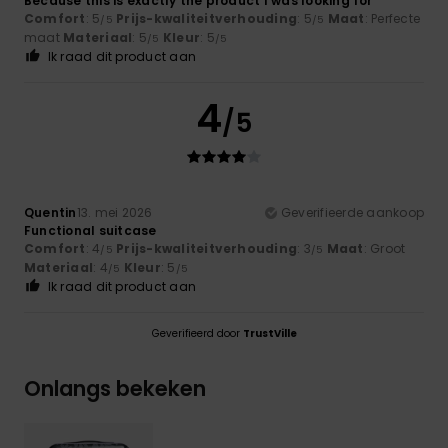
Because this is exactly the product I was looking for
Comfort
: 5
Prijs-kwaliteitverhouding
: 5
Maat
: Perfecte
/5
/5
maat
Materiaal
: 5
Kleur
: 5
/5
/5
Ik raad dit product aan
4
/5
Quentin
13. mei 2026
Geverifieerde aankoop
Functional suitcase
Comfort
: 4
Prijs-kwaliteitverhouding
: 3
Maat
: Groot
/5
/5
Materiaal
: 4
Kleur
: 5
/5
/5
Ik raad dit product aan
Geverifieerd door
TrustVille
Onlangs bekeken