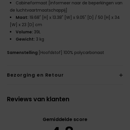
Cabineformaat [informeer naar de beperkingen van
de luchtvaartmaatschappij]
Maat:
19.68" [H] x 13.38" [W] x 9.05" [D] / 50 [H] x 34
[W] x 23 [D] cm
Volume:
39L
Gewicht:
3 kg
Samenstelling
[Hoofdstof] 100% polycarbonaat
Bezorging en Retour
Reviews van klanten
Gemiddelde score