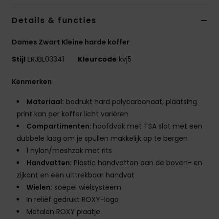
Kleding
Details & functies
Accessoi
Dames Zwart Kleine harde koffer
Stijl
ERJBL03341
Kleurcode
kvj5
Schoene
Kenmerken
Fitness
Materiaal:
bedrukt hard polycarbonaat, plaatsing
print kan per koffer licht variëren
Snow
Compartimenten:
hoofdvak met TSA slot met een
dubbele laag om je spullen makkelijk op te bergen
1 nylon/meshzak met rits
Handvatten:
Plastic handvatten aan de boven- en
zijkant en een uittrekbaar handvat
Wielen:
soepel wielsysteem
In reliëf gedrukt ROXY-logo
Metalen ROXY plaatje