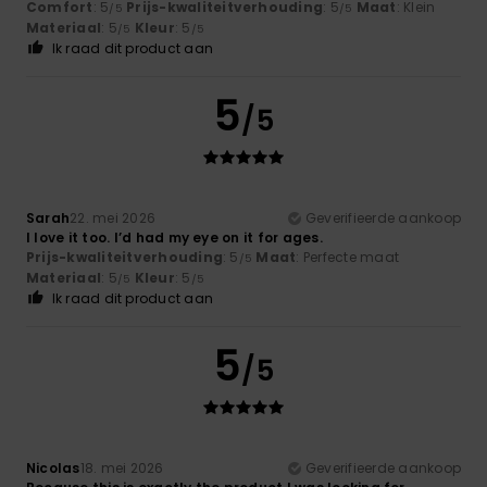
Comfort
: 5
Prijs-kwaliteitverhouding
: 5
Maat
: Klein
/5
/5
Materiaal
: 5
Kleur
: 5
/5
/5
Ik raad dit product aan
5
/5
Sarah
22. mei 2026
Geverifieerde aankoop
I love it too. I’d had my eye on it for ages.
Prijs-kwaliteitverhouding
: 5
Maat
: Perfecte maat
/5
Materiaal
: 5
Kleur
: 5
/5
/5
Ik raad dit product aan
5
/5
Nicolas
18. mei 2026
Geverifieerde aankoop