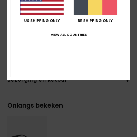
mm /Hoogte glas: 45,6 mm
Garantie:
2 jaar garantie
Andere kenmerken: Antislippads
US SHIPPING ONLY
BE SHIPPING ONLY
Cat.3.
Download de
Verklaring Van Overeenstemming
VIEW ALL COUNTRIES
Samenstelling
[Hoofdmateriaal] 50% bionylon, 50%
polycarbonaat
Bezorging en Retour
Onlangs bekeken