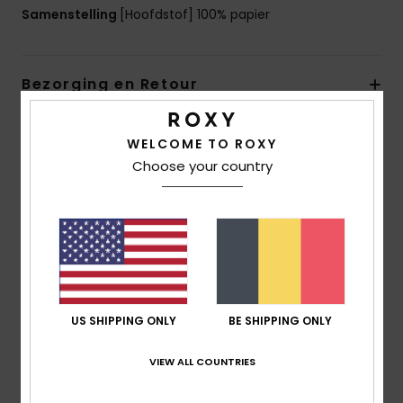
Samenstelling
[Hoofdstof] 100% papier
Bezorging en Retour
WELCOME TO ROXY
Reviews van klanten
Choose your country
Gemiddelde score
5.0
/5
US SHIPPING ONLY
BE SHIPPING ONLY
gebaseerd op
1 geverifieerde beoordelingen
sinds
april 2026
100% van onze klanten bevelen dit product aan
VIEW ALL COUNTRIES