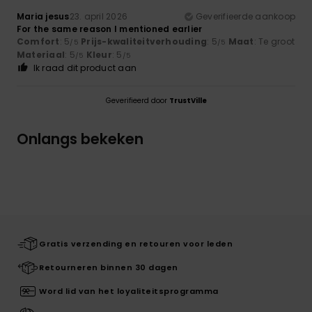
Maria jesus
23. april 2026
Geverifieerde aankoop
For the same reason I mentioned earlier
Comfort
: 5
Prijs-kwaliteitverhouding
: 5
Maat
: Te groot
/5
/5
Materiaal
: 5
Kleur
: 5
/5
/5
Ik raad dit product aan
Geverifieerd door
TrustVille
Onlangs bekeken
Gratis verzending en retouren voor leden
Retourneren binnen 30 dagen
Word lid van het loyaliteitsprogramma