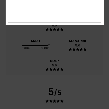
Comfort
5.0
Prijs-kwaliteitverhouding
5.0
Maat
Materiaal
5.0
Te klein
Te groot
Kleur
5.0
5
/5