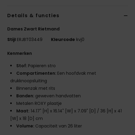
Kleding
Details & functies
Accessoi
Dames Zwart Rietmand
Schoene
Stijl
ERJBT03449
Kleurcode
kvj0
Kenmerken
Fitness
Stof:
Papieren stro
Compartimenten:
Een hoofdvak met
Snow
drukknoopsluiting
Binnenzak met rits
Banden:
geweven handvatten
Metalen ROXY plaatje
Maat:
14.17" [H] x 16.14" [W] x 7.09" [D] / 36 [H] x 41
[W] x 18 [D] cm
Volume:
Capaciteit van 26 liter