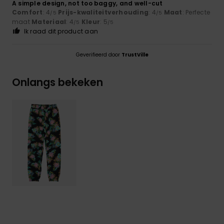
A simple design, not too baggy, and well-cut
Comfort
: 4
Prijs-kwaliteitverhouding
: 4
Maat
: Perfecte
/5
/5
maat
Materiaal
: 4
Kleur
: 5
/5
/5
Ik raad dit product aan
Geverifieerd door
TrustVille
Onlangs bekeken