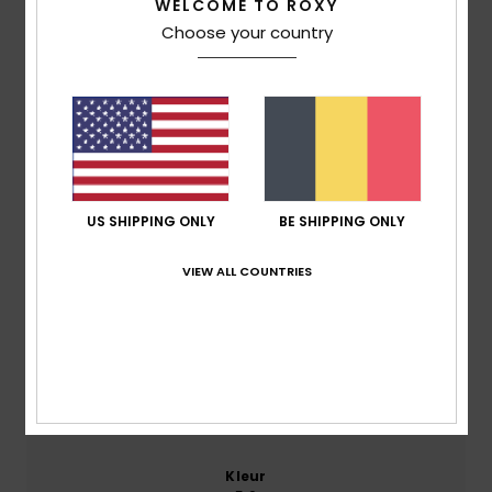
5.0
WELCOME TO ROXY
Choose your country
/5
gebaseerd op
2 geverifieerde beoordelingen
sinds
juni 2026
100% van onze klanten bevelen dit product aan
Comfort
US SHIPPING ONLY
BE SHIPPING ONLY
4.5
VIEW ALL COUNTRIES
Prijs-kwaliteitverhouding
4.5
Maat
Materiaal
4.5
Te klein
Te groot
Kleur