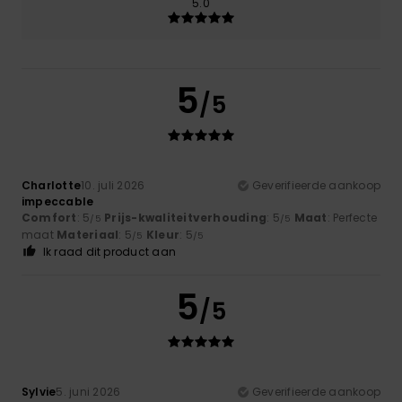
5.0
5
/5
Charlotte
10. juli 2026
Geverifieerde aankoop
impeccable
Comfort
: 5
Prijs-kwaliteitverhouding
: 5
Maat
: Perfecte
/5
/5
maat
Materiaal
: 5
Kleur
: 5
/5
/5
Ik raad dit product aan
5
/5
Sylvie
5. juni 2026
Geverifieerde aankoop