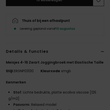
In winkelwagen
Kleding
Accessoi
Thuis of bij een afhaalpunt
Levering gepland vanaf
10 augustus
Schoene
Fitness
Details & functies
Snow
Meisjes 4-16 Zwart Joggingbroek met Elastische Taille
Stijl
ERGNP03130
Kleurcode
xmgb
Kenmerken
Stof:
Lichte bedrukte, platte ecoliva viscose [125
g/m2]
Pasvorm:
Relaxed model