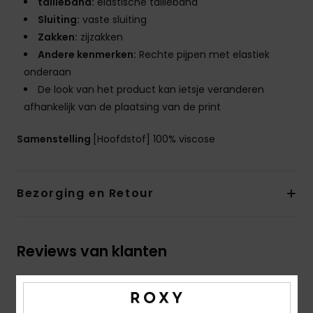
tailleband:
elastische tailleband
Sluiting:
vaste sluiting
Zakken:
zijzakken
Andere kenmerken:
Rechte pijpen met elastiek
onderaan
De look van het product kan ietsje veranderen
afhankelijk van de plaatsing van de print
Samenstelling
[Hoofdstof] 100% viscose
Bezorging en Retour
Reviews van klanten
Gemiddelde score